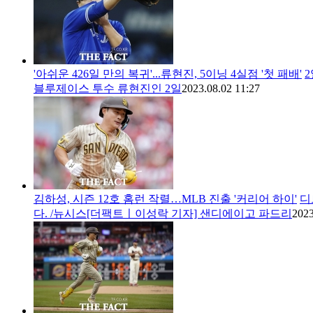
'아쉬운 426일 만의 복귀'...류현진, 5이닝 4실점 '첫 패배'
2
블루제이스 투수 류현진인 2일
2023.08.02 11:27
김하성, 시즌 12호 홈런 작렬…MLB 진출 '커리어 하이'
디
다. /뉴시스[더팩트ㅣ이성락 기자] 샌디에이고 파드리
2023