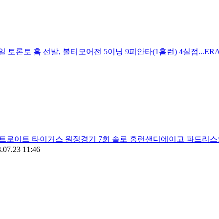
일 토론토 홈 선발, 볼티모어전 5이닝 9피안타(1홈런) 4실점...ERA
트로이트 타이거스 원정경기 7회 솔로 홈런샌디에이고 파드리스의 
.07.23 11:46