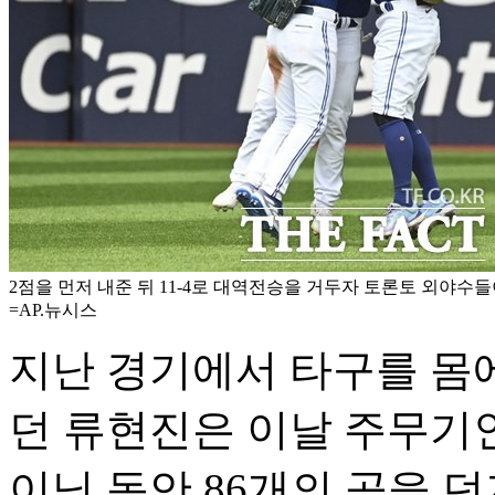
2점을 먼저 내준 뒤 11-4로 대역전승을 거두자 토론토 외야수
=AP.뉴시스
지난 경기에서 타구를 몸
던 류현진은 이날 주무기
이닝 동안 86개의 공을 던