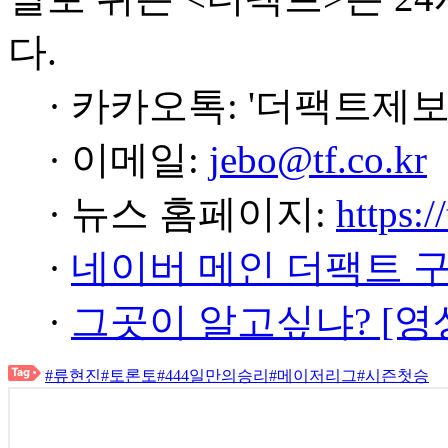
다.
· 카카오톡: '더팩트제보
· 이메일:
jebo@tf.co.kr
· 뉴스 홈페이지:
https:/
·
네이버 메인 더팩트 
·
그곳이 알고싶냐? [영
#류현진
#토론토
#444일만의승리
#메이저리그
#시즌첫승