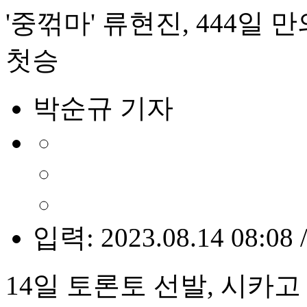
'중꺾마' 류현진, 444일 
첫승
박순규 기자
입력: 2023.08.14 08:08 
14일 토론토 선발, 시카고