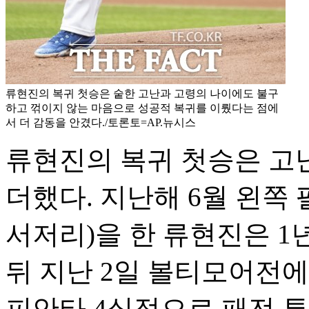
류현진의 복귀 첫승은 숱한 고난과 고령의 나이에도 불구
하고 꺾이지 않는 마음으로 성공적 복귀를 이뤘다는 점에
서 더 감동을 안겼다./토론토=AP.뉴시스
류현진의 복귀 첫승은 고
더했다. 지난해 6월 왼쪽
서저리)을 한 류현진은 1
뒤 지난 2일 볼티모어전에
피안타 4실점으로 패전 투