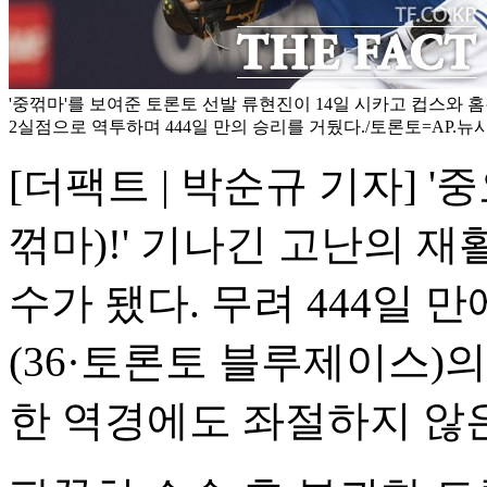
'중꺾마'를 보여준 토론토 선발 류현진이 14일 시카고 컵스와 
2실점으로 역투하며 444일 만의 승리를 거뒀다./토론토=AP.뉴
[더팩트 | 박순규 기자] 
꺾마)!' 기나긴 고난의 재
수가 됐다. 무려 444일 
(36·토론토 블루제이스)의
한 역경에도 좌절하지 않