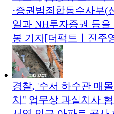
·증권범죄합동수사부(신동
일과 NH투자증권 등을
봉 기자[더팩트ㅣ진주영
경찰, '수서 하수관 매
치"
업무상 과실치사 혐의
서역 인근 아파트 공사