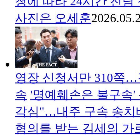
청에 따라 24시간 전담
사진은 오세훈
2026.05.
영장 신청서만 310쪽…
속
'명예훼손은 불구속' 
각심"…내주 구속 송치
혐의를 받는 김세의 가