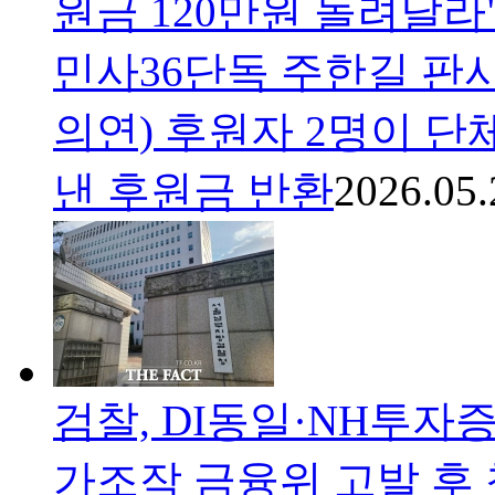
원금 120만원 돌려달
민사36단독 주한길 판사
의연) 후원자 2명이 단
낸 후원금 반환
2026.05.
검찰, DI동일·NH투자
가조작
금융위 고발 후