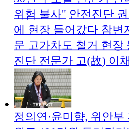
위험 불사"
안전진단 권
에 현장 들어갔다 참변지
문 고가차도 철거 현장
진단 전문가 고(故) 이
정의연·윤미향, 위안부 