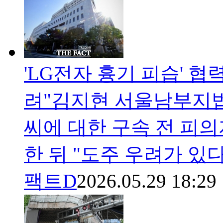
'LG전자 흉기 피습' 협
려"김지현 서울남부지법
씨에 대한 구속 전 피
한 뒤 "도주 우려가 있
팩트D
2026.05.29 18:29