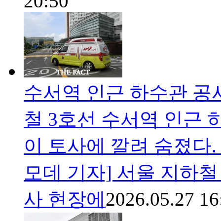
20:50
수서역 인근 하수관 공사
철 3호선 수서역 인근 
이 토사에 깔려 숨졌다
모데 기자] 서울 지하철
사 현장에
2026.05.27 16