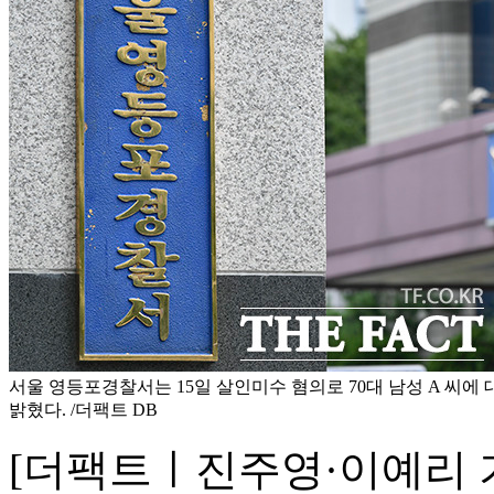
서울 영등포경찰서는 15일 살인미수 혐의로 70대 남성 A 씨
밝혔다. /더팩트 DB
[더팩트ㅣ진주영·이예리 