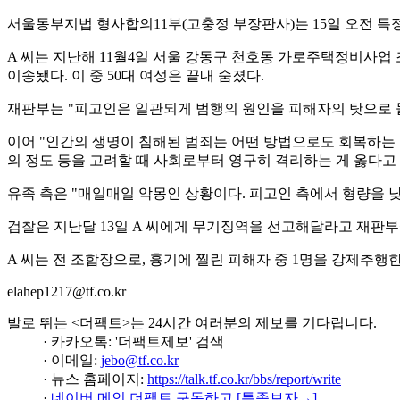
서울동부지법 형사합의11부(고충정 부장판사)는 15일 오전 특
A 씨는 지난해 11월4일 서울 강동구 천호동 가로주택정비사업 조
이송됐다. 이 중 50대 여성은 끝내 숨졌다.
재판부는 "피고인은 일관되게 범행의 원인을 피해자의 탓으로 돌
이어 "인간의 생명이 침해된 범죄는 어떤 방법으로도 회복하는 
의 정도 등을 고려할 때 사회로부터 영구히 격리하는 게 옳다고
유족 측은 "매일매일 악몽인 상황이다. 피고인 측에서 형량을 
검찰은 지난달 13일 A 씨에게 무기징역을 선고해달라고 재판부에
A 씨는 전 조합장으로, 흉기에 찔린 피해자 중 1명을 강제추행한
elahep1217@tf.co.kr
발로 뛰는 <더팩트>는 24시간 여러분의 제보를 기다립니다.
· 카카오톡: '더팩트제보' 검색
· 이메일:
jebo@tf.co.kr
· 뉴스 홈페이지:
https://talk.tf.co.kr/bbs/report/write
·
네이버 메인 더팩트 구독하고 [특종보자→]