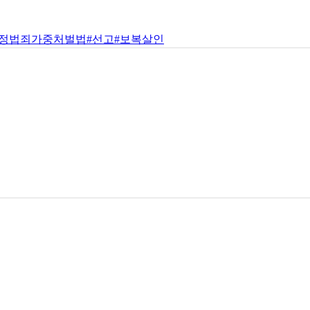
특정법죄가중처벌법
#선고
#보복살인