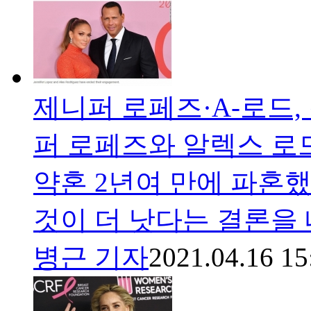
제니퍼 로페즈·A-로드,
퍼 로페즈와 알렉스 로드
약혼 2년여 만에 파혼했
것이 더 낫다는 결론을 
병근 기자
2021.04.16 15