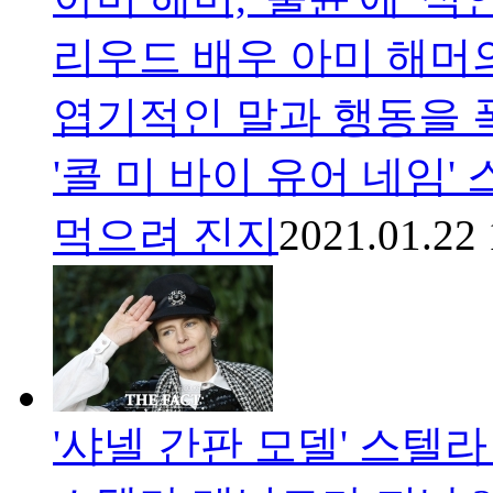
리우드 배우 아미 해머
엽기적인 말과 행동을 폭
'콜 미 바이 유어 네임'
먹으려 진지
2021.01.22 
'샤넬 간판 모델' 스텔라