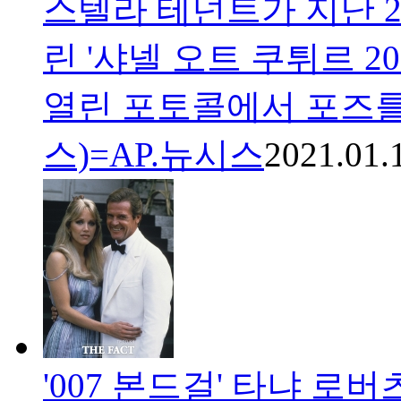
스텔라 테넌트가 지난 2
린 '샤넬 오트 쿠튀르 2
열린 포토콜에서 포즈를 
스)=AP.뉴시스
2021.01.
'007 본드걸' 타냐 로