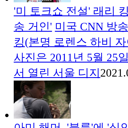
'미 토크쇼 전설' 래리 
송 거인'
미국 CNN 방
킹(본명 로렌스 하비 자
사진은 2011년 5월 2
서 열린 서울 디지
2021.
아미 해머, '불륜'에 