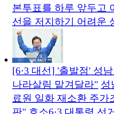
본투표를 하루 앞두고 
선을 저지하기 어려운
[6·3 대선] '출발점'
나라살림 맡겨달라"
성
료원 일화 재소환 주가
판" 호소6·3 대통령 선