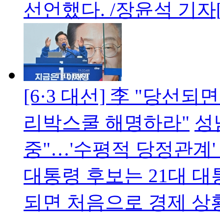
선언했다. /장윤석 기
[6·3 대선] 李 "당
리박스쿨 해명하라"
성
중"…'수평적 당정관계
대통령 후보는 21대 대
되면 처음으로 경제 상