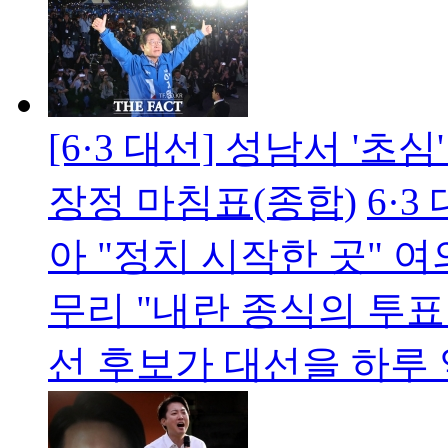
[6·3 대선] 성남서 '초
장정 마침표(종합)
6·
아 "정치 시작한 곳" 
무리 "내란 종식의 투
선 후보가 대선을 하루 