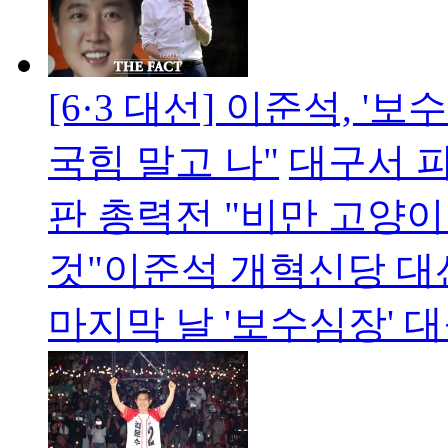
[6·3 대선] 이준석, '
국힘 말고 나"
대구서 피
판 총력전 "비만 고양이
것"이준석 개혁신당 대
마지막 날 '보수심장' 