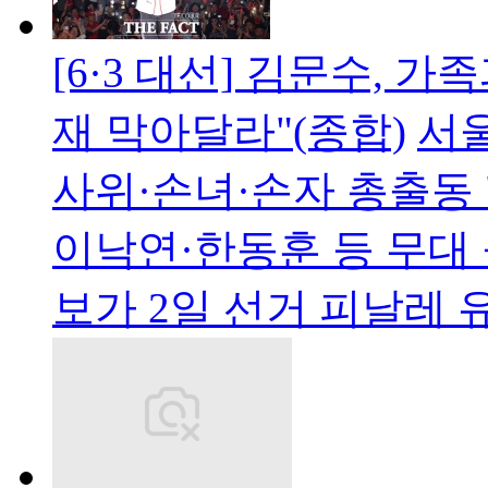
[6·3 대선] 김문수, 
재 막아달라"(종합)
서울
사위·손녀·손자 총출동 
이낙연·한동훈 등 무대
보가 2일 선거 피날레 