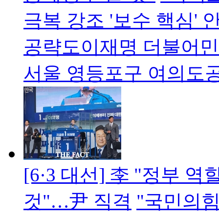
극복 강조 '보수 핵심'
공략도이재명 더불어민주
서울 영등포구 여의도
[6·3 대선] 李 "정부
것"…尹 직격
"국민의힘