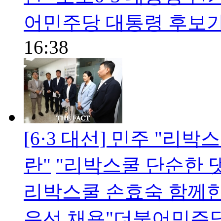
어민주당 대통령 후보가
16:38
[6·3 대선] 민주 "리
란"
"리박스쿨 단순한 댓
리박스쿨 손효숙 함께한
우선 채용"더불어민주당