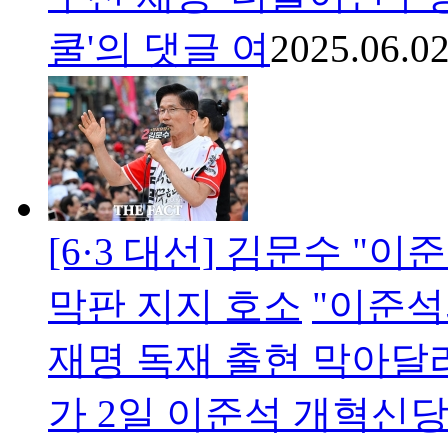
쿨'의 댓글 여
2025.06.02
[6·3 대선] 김문수 "
막판 지지 호소
"이준석
재명 독재 출현 막아달
가 2일 이준석 개혁신