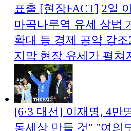
표출 [현장FACT]
2일 
마곡나루역 유세 상법 개
확대 등 경제 공약 강조2
지막 현장 유세가 펼
[6·3 대선] 이재명, 
동세상 만들 것"
"여의도