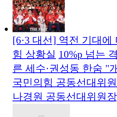
[6·3 대선] 역전 기대
힘 상황실
10%p 넘는
른 세수·권성동 한숨 
국민의힘 공동선대위원
나경원 공동선대위원장