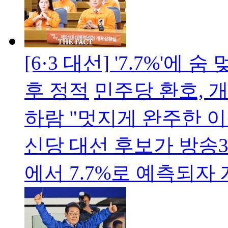
[6·3 대선] '7.7%'
후 정적
민주당 환호, 
하람 "멋지게 완주한 
신당 대선 후보가 방송3사
에서 7.7%로 예측되자 