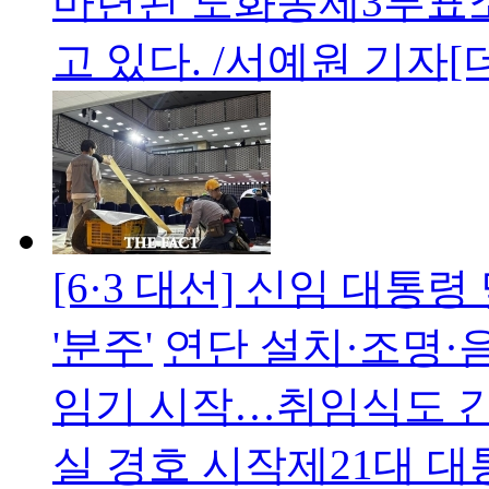
마련된 도화동제3투표소
고 있다. /서예원 기자
[6·3 대선] 신임 대통
'분주'
연단 설치·조명·
임기 시작…취임식도 
실 경호 시작제21대 대