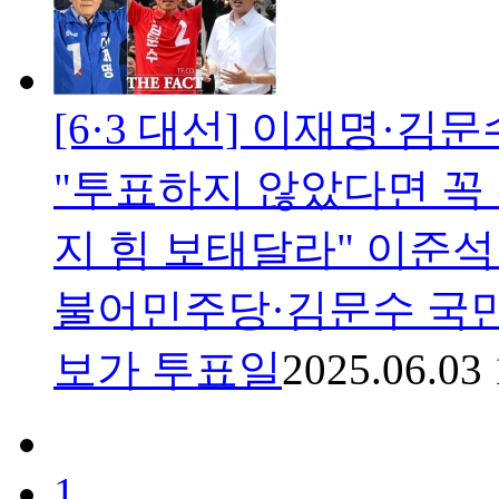
[6·3 대선] 이재명·김
"투표하지 않았다면 꼭
지 힘 보태달라" 이준석
불어민주당·김문수 국민
보가 투표일
2025.06.03 
1