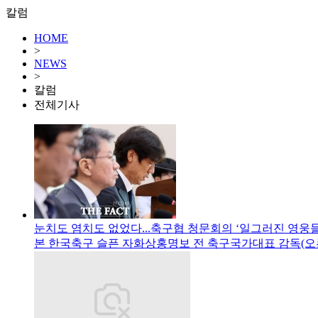
칼럼
HOME
>
NEWS
>
칼럼
전체기사
눈치도 염치도 없었다...축구협 청문회의 ‘일그러진 영웅들
본 한국축구 슬픈 자화상홍명보 전 축구국가대표 감독(오른