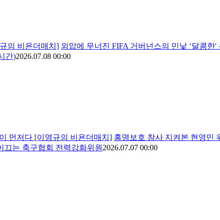
영규의 비욘더매치]
외압에 무너진 FIFA 거버넌스의 민낯 ‘달콤한'
시간)
2026.07.08 00:00
석이 먼저다 [이영규의 비욘더매치]
홍명보호 참사 지켜본 현영민 위
이 이끄는 축구협회 전력강화위원
2026.07.07 00:00