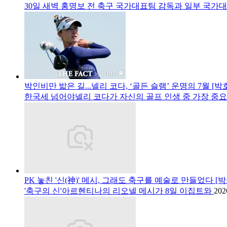
30일 새벽 홍명보 전 축구 국가대표팀 감독과 일부 국가
박인비만 밟은 길...넬리 코다, ‘골든 슬램’ 운명의 7월 [박
한국세 넘어야넬리 코다가 자신의 골프 인생 중 가장 중
PK 놓친 '신(神)' 메시, 그래도 축구를 예술로 만들었다 [
'축구의 신'아르헨티나의 리오넬 메시가 8일 이집트와
202