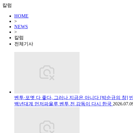
칼럼
HOME
>
NEWS
>
칼럼
전체기사
벤투·포옛 다 좋다, 그러나 지금은 아니다 [박순규의 창]
반
백년대계 먼저파울루 벤투 전 감독이 다시 한국
2026.07.0