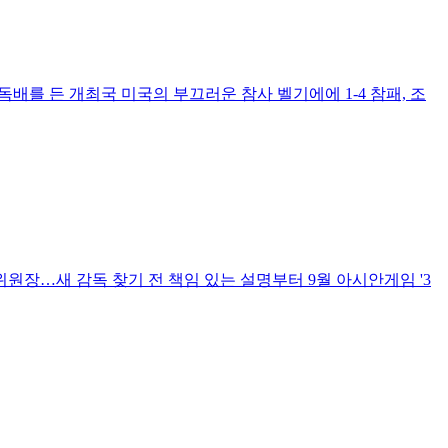
 독배를 든 개최국 미국의 부끄러운 참사 벨기에에 1-4 참패, 조
원장…새 감독 찾기 전 책임 있는 설명부터 9월 아시안게임 '3