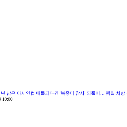
년 남은 아시안컵 매몰되다간 '북중미 참사' 되풀이… 땜질 처방 
9 10:00