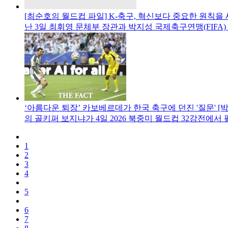
[최순호의 월드컵 파일] K-축구, 혁신보다 중요한 원칙을
난 3일 최휘영 문체부 장관과 박지성 국제축구연맹(FIFA)
‘아름다운 퇴장’ 카보베르데가 한국 축구에 던진 '질문' [
의 골키퍼 보지냐가 4일 2026 북중미 월드컵 32강전에서 
1
2
3
4
5
6
7