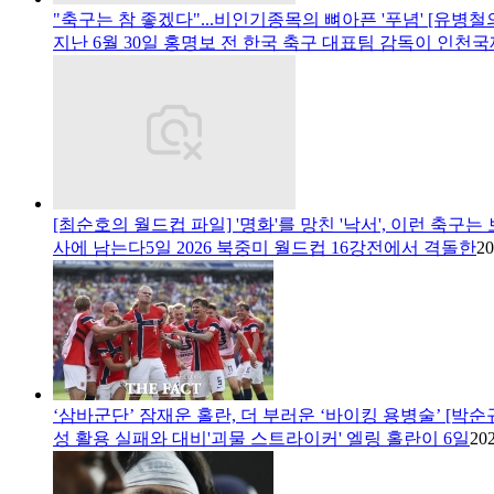
"축구는 참 좋겠다"...비인기종목의 뼈아픈 '푸념' [유병
지난 6월 30일 홍명보 전 한국 축구 대표팀 감독이 인천국
[최순호의 월드컵 파일] '명화'를 망친 '낙서', 이런 축구는
사에 남는다5일 2026 북중미 월드컵 16강전에서 격돌한
20
‘삼바군단’ 잠재운 홀란, 더 부러운 ‘바이킹 용병술’ [박순
성 활용 실패와 대비'괴물 스트라이커' 엘링 홀란이 6일
202