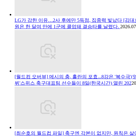
LG가 강한 이유…2사 후에만 5득점, 집중력 빛났다 [김
원은 한 달여 만에 1군에 콜업돼 결승타를 날렸다.
2026.07
[월드컵 오버뷰] 메시의 춤, 홀란의 포효...8강은 '복수극'(
뷔'스위스 축구대표팀 선수들이 8일(한국시간) 열린 202
20
[최순호의 월드컵 파일] 축구엔 각본이 없지만, 원칙은 