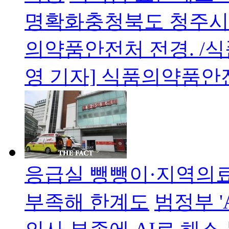
명확화충청북도 청주시
의약품안전처 전경. 
영 기자] 식품의약품안
응급실 뺑뺑이·지역의료 
부족해 한계도
범정부 '