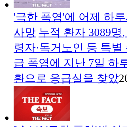
'극한 폭염'에 어제 하
사망
누적 환자 3089명
령자·독거노인 등 특별
급 폭염에 지난 7일 하
환으로 응급실을 찾았
2