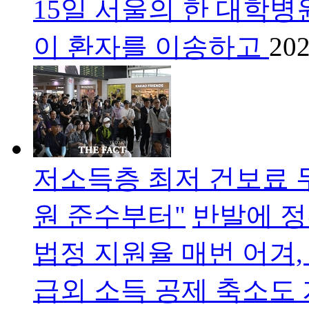
15일 서울의 한 대학
이 환자를 이송하고
202
저소득층 최저 건보료 두
원 준수부터"
반발에 정
법정 지원율 매번 어겨
급외 소득 공제 축소도 