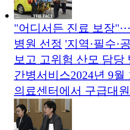
"어디서든 진료 보장"·
병원 선정
'지역·필수·
보고 고위험 산모 담당
간병서비스2024년 9월
의료센터에서 구급대