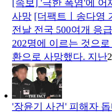
[속보] '극한 폭염'에 
사망
[더팩트ㅣ송다영 
전날 전국 500여개 응
202명에 이르는 것으로
환으로 사망했다. 지난
2
'장윤기 사건' 피해자 