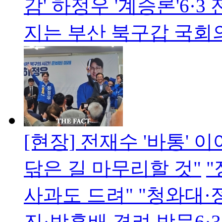
감' 하정우 '계승론'6
지는 부산 북구갑 국회
[현장] 전재수 '바통'
닦은 길 마무리할 것"
사과도 드려" "청와대·
진·박홍배 격려 방문6·