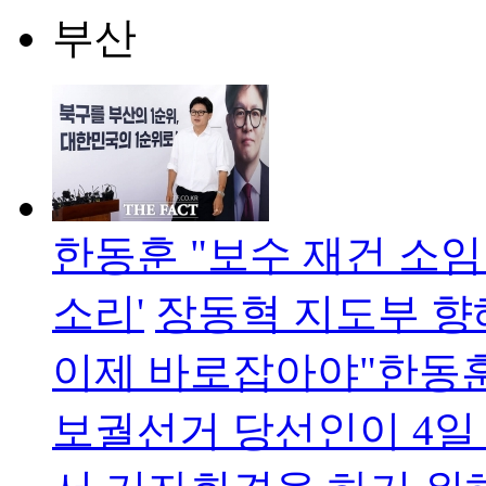
부산
한동훈 "보수 재건 소임
소리'
장동혁 지도부 향
이제 바로잡아야"한동훈
보궐선거 당선인이 4일