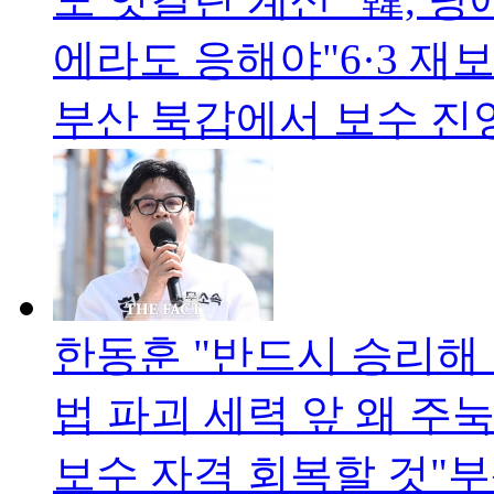
에라도 응해야"6·3 
부산 북갑에서 보수 진
한동훈 "반드시 승리해
법 파괴 세력 앞 왜 주
보수 자격 회복할 것"