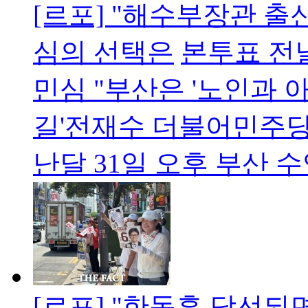
[르포] "해수부장관 출신
심의 선택은
본투표 전
민심 "부산은 '노인과 
길'전재수 더불어민주당
난달 31일 오후 부산 
[르포] "한동훈 당선되