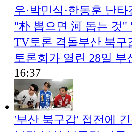
우·박민식·한동훈 난타
"朴 뽑으면 河 돕는 것
TV토론 격돌부산 북구
토론회가 열린 28일 부
16:37
'부산 북구갑' 접전에 