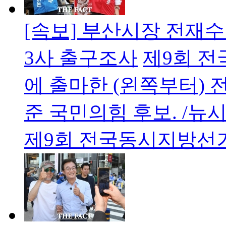
[속보] 부산시장 전재수 5
3사 출구조사
제9회 
에 출마한 (왼쪽부터) 
준 국민의힘 후보. /뉴
제9회 전국동시지방선거