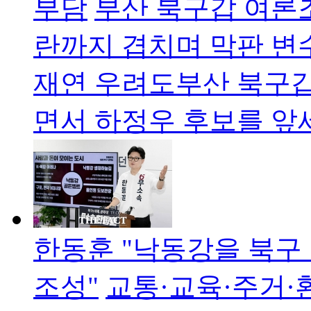
부담
부산 북구갑 여론조
란까지 겹치며 막판 변수
재연 우려도부산 북구갑
면서 하정우 후보를 앞
한동훈 "낙동강을 북구
조성"
교통·교육·주거·