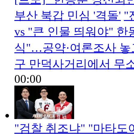
부산 북갑 민심 '격돌'
"
vs "큰 인물 띄워야" 
식"…공약·여론조사 놓
구 만덕사거리에서 무
00:00
"검찰 취조냐" "마타도