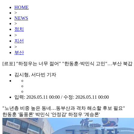
HOME
>
NEWS
>
정치
>
지선
>
부산
[르포] "하정우는 너무 젊어" "한동훈·박민식 고민"…부산 북갑
김시형, 서다빈 기자
입력: 2026.05.11 00:00 / 수정: 2026.05.11 00:00
"노년층 비중 높은 동네…동부산과 격차 해소할 후보 필요"
한동훈 '돌풍론' 박민식 '안정감' 하정우 '계승론'