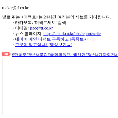
rocker@tf.co.kr
발로 뛰는 <더팩트>는 24시간 여러분의 제보를 기다립니다.
· 카카오톡: '더팩트제보' 검색
· 이메일:
jebo@tf.co.kr
· 뉴스 홈페이지:
https://talk.tf.co.kr/bbs/report/write
·
네이버 메인 더팩트 구독하고 [특종보자→]
·
그곳이 알고싶냐? [영상보기→]
#한동훈
#부산
#북갑
#국회의원
#보궐선거
#당선
#기자회견