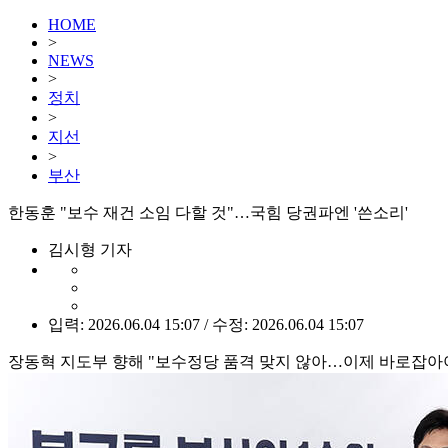
HOME
>
NEWS
>
정치
>
지선
>
부산
한동훈 "보수 재건 소임 다할 것"…국힘 당권파엔 '쓴소리'
김시형 기자
입력: 2026.06.04 15:07 / 수정: 2026.06.04 15:07
장동혁 지도부 향해 "보수정당 품격 맞지 않아…이제 바로잡아