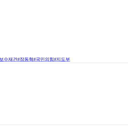
#보수재건
#장동혁
#국민의힘
#지도부