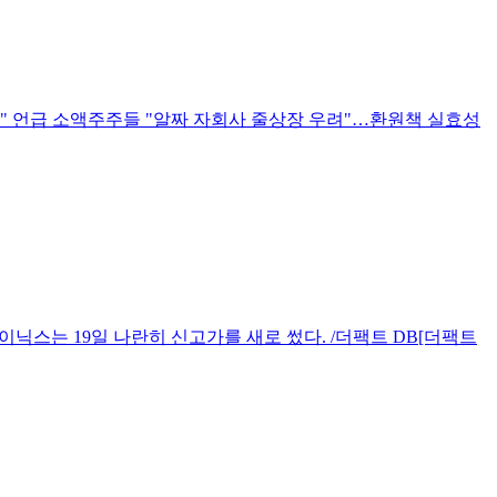
장" 언급 소액주주들 "알짜 자회사 줄상장 우려"…환원책 실효성
이닉스는 19일 나란히 신고가를 새로 썼다. /더팩트 DB[더팩트