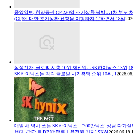
중앙일보, 한양증권 CP 220억 조기상환 불발…1차 부도 
(CP)에 대한 조기상환 요청을 이행하지 못하면서 18일
202
삼성전자, 글로벌 시총 10위 재진입…SK하이닉스 13위
1
SK하이닉스는 각각 글로벌 시가총액 순위 10위, 1
2026.06
매일 새 역사 쓰는 SK하이닉스…'300만닉스' 성큼 다가설
했다. /더팩트 DB[더팩트｜윤정원 기자] SK하
2026.06.18 