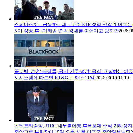
스페이스X는 급등하는데…우주 ETF 성적 엇갈린 이유는
X가 상장 후 3거래일 연속 강세를 이어가고 있지만
2026.0
글로벌 '큰손' 블랙록, 공시 기준 넘겨 '국장' 매집하는 이유
시시스템에 따르면 KT&G는 지난 11일
2026.06.16 11:19
콘텐트리중앙, JTBC 채무불이행 후폭풍에 주식 거래정지
중앙그룹 부회장이 15일 오후 서울 마포구 중앙일보빌딩
2