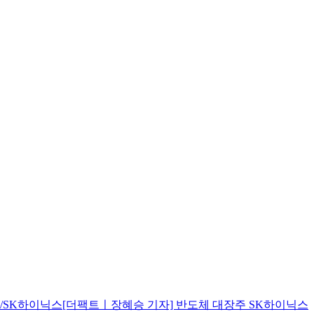
. /SK하이닉스[더팩트ㅣ장혜승 기자] 반도체 대장주 SK하이닉스