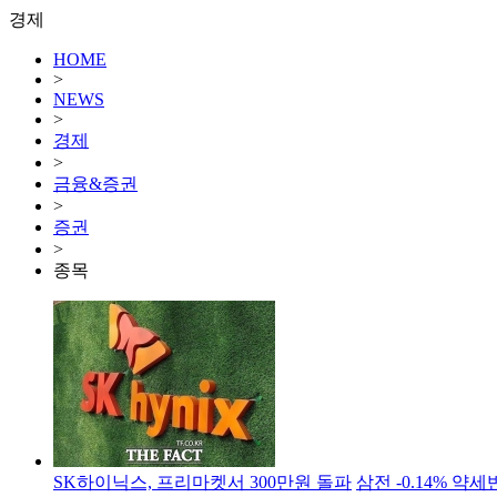
경제
HOME
>
NEWS
>
경제
>
금융&증권
>
증권
>
종목
SK하이닉스, 프리마켓서 300만원 돌파
삼전 -0.14% 