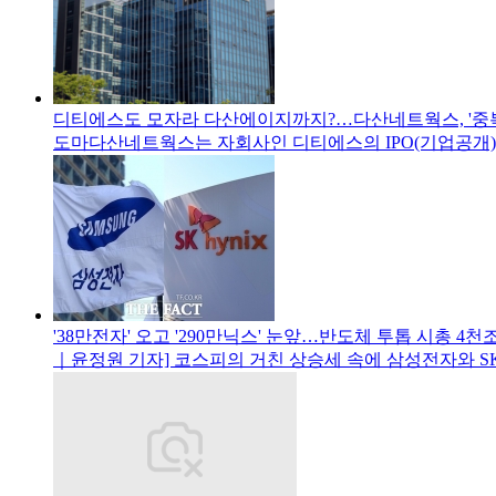
디티에스도 모자라 다산에이지까지?…다산네트웍스, '중복
도마다산네트웍스는 자회사인 디티에스의 IPO(기업공개)
'38만전자' 오고 '290만닉스' 눈앞…반도체 투톱 시총 4천
｜윤정원 기자] 코스피의 거친 상승세 속에 삼성전자와 S