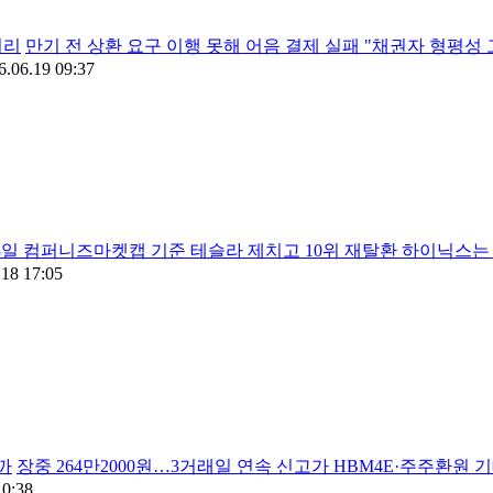
처리
만기 전 상환 요구 이행 못해 어음 결제 실패 "채권자 형평성
6.06.19 09:37
8일 컴퍼니즈마켓캡 기준 테슬라 제치고 10위 재탈환 하이닉스
.18 17:05
까
장중 264만2000원…3거래일 연속 신고가 HBM4E·주주환원
10:38