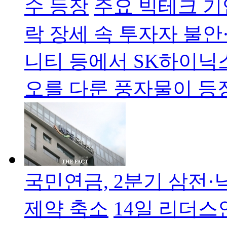
수 등장
주요 빅테크 기
락 장세 속 투자자 불안
니티 등에서 SK하이닉
오를 다룬 풍자물이 등
국민연금, 2분기 삼전·
제약 축소
14일 리더