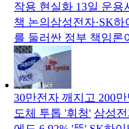
작용 현실화 13일 운용
책 논의삼성전자·SK하
를 둘러싼 정부 책임론
30만전자 깨지고 200
도체 투톱 '휘청'
삼성전자
에도 6.92% '뚝' S