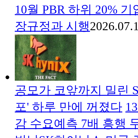
10월 PBR 하위 20%
장규정과 시행
2026.07.
공모가 코앞까지 밀린 S
포' 하루 만에 꺼졌다
1
감 수요예측 7배 흥행