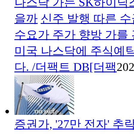
나스닥 가는 SK하이닉스
을까
신주 발행 따른 수
수요가 주가 향방 가를 
미국 나스닥에 주식예탁
다. /더팩트 DB[더팩
202
증권가, '27만 전자' 