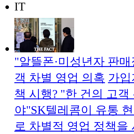
IT
"알뜰폰·미성년자 판매장
객 차별 영업 의혹
가입
책 시행? "한 건의 고
야"SK텔레콤이 유통 
로 차별적 영업 정책을