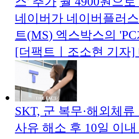
스' 추가
월 4900원으
네이버가 네이버플러스
트(MS) 엑스박스의 'P
[더팩트ㅣ조소현 기자]
SKT, 군 복무·해외체
사유 해소 후 10일 이