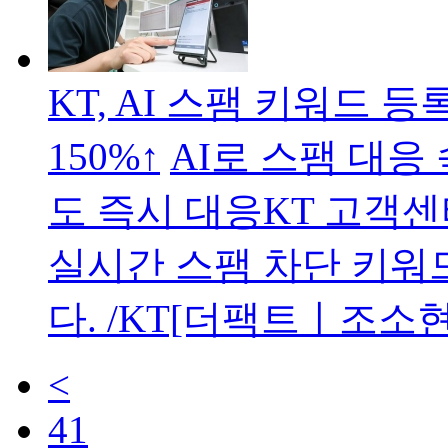
KT, AI 스팸 키워드
150%↑
AI로 스팸 대응
도 즉시 대응KT 고객센
실시간 스팸 차단 키워
다. /KT[더팩트ㅣ조소
<
41