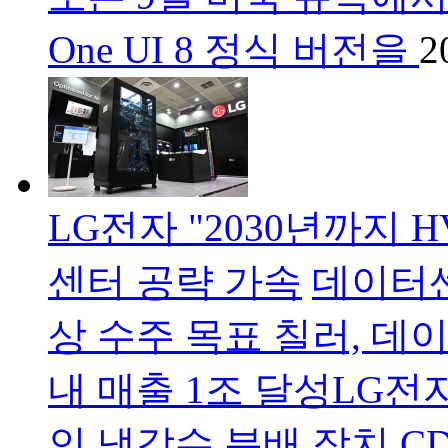
One UI 8 정식 버전을
2
LG전자 "2030년까지 
센터 공략 가속
데이터센
상 수주 목표 칠러, 데
내 매출 1조 달성LG전
인 냉각수 분배 장치 C