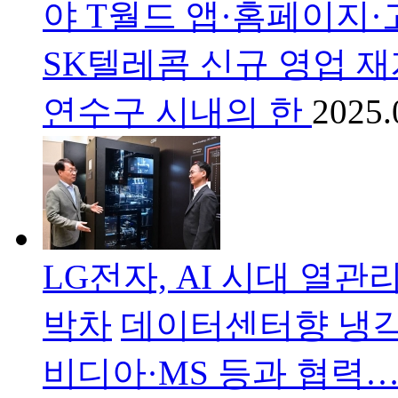
야 T월드 앱·홈페이지·
SK텔레콤 신규 영업 재
연수구 시내의 한
2025.
LG전자, AI 시대 열
박차
데이터센터향 냉각 
비디아·MS 등과 협력