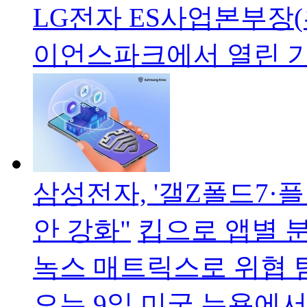
LG전자 ES사업본부장(
이언스파크에서 열린 
삼성전자, '갤Z폴드7·플립7
안 강화"
킵으로 앱별 
녹스 매트릭스로 위협 
오는 9일 미국 뉴욕에