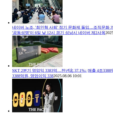
네이버 노조, '최인혁 사퇴' 정기 문화제 돌입…조직문화 
'공동성명'이 6일 낮 12시 경기 성남시 네이버 제2사옥
2025
SKT 2분기 영업익 3383억…전년比 37.1%↓
매출 4조338
3388억원, 영업이익 338
2025.08.06 10:01