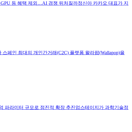
·GPU 등 혜택 제외…AI 경쟁 뒤처질까정신아 카카오 대표가 지
 스페인 최대의 개인간거래(C2C) 플랫폼 왈라팝(Wallapop)을
000억 파라미터 규모로 점진적 확장 추진업스테이지가 과학기술정