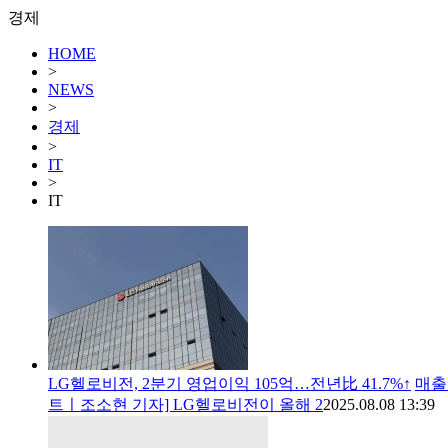
경제
HOME
>
NEWS
>
경제
>
IT
>
IT
LG헬로비전, 2분기 영업이익 105억…전년比 41.7%↑
매출
트ㅣ조소현 기자] LG헬로비전이 올해 2
2025.08.08 13:39