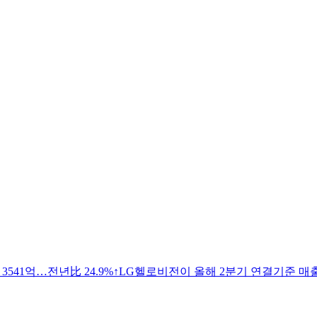
 3541억…전년比 24.9%↑LG헬로비전이 올해 2분기 연결기준 매출