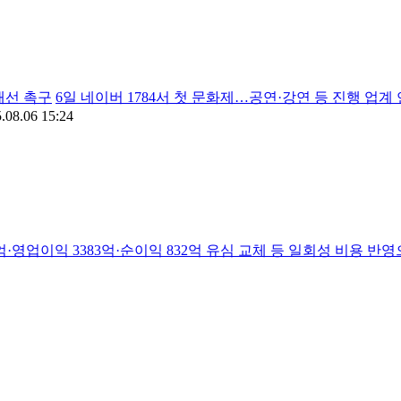
개선 촉구
6일 네이버 1784서 첫 문화제…공연·강연 등 진행 
.08.06 15:24
8억·영업이익 3383억·순이익 832억 유심 교체 등 일회성 비용 반