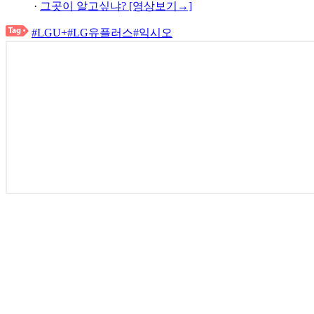
·
그곳이 알고싶냐? [영상보기→]
#LGU+
#LG유플러스
#익시오