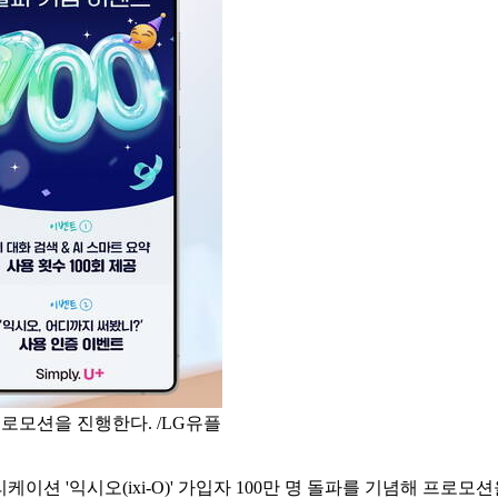
 프로모션을 진행한다. /LG유플
이션 '익시오(ixi-O)' 가입자 100만 명 돌파를 기념해 프로모