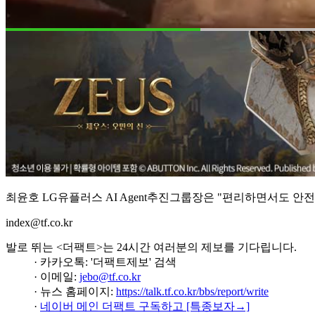
최윤호 LG유플러스 AI Agent추진그룹장은 "편리하면서도 안
index@tf.co.kr
발로 뛰는 <더팩트>는 24시간 여러분의 제보를 기다립니다.
· 카카오톡: '더팩트제보' 검색
· 이메일:
jebo@tf.co.kr
· 뉴스 홈페이지:
https://talk.tf.co.kr/bbs/report/write
·
네이버 메인 더팩트 구독하고 [특종보자→]