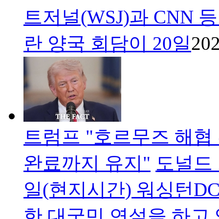
트저널(WSJ)과 CNN
란 양국 회담이 20일
202
트럼프 "호르무즈 해협
완료까지 유지"
도널드 
일(현지시간) 워싱턴D
한 대국민 연설을 하고 있