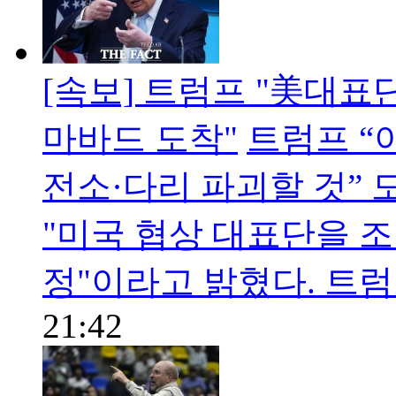
[속보] 트럼프 "美대표
마바드 도착"
트럼프 “
전소·다리 파괴할 것”
"미국 협상 대표단을 
정"이라고 밝혔다. 트
21:42