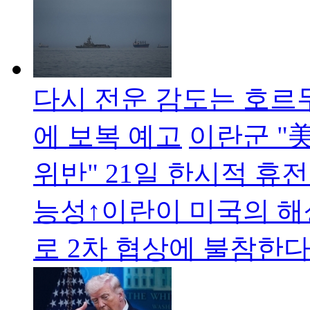
다시 전운 감도는 호르
에 보복 예고
이란군 "
위반" 21일 한시적 휴전
능성↑이란이 미국의 해
로 2차 협상에 불참한