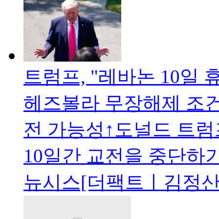
트럼프, "레바논 10일
헤즈볼라 무장해제 조건
전 가능성↑도널드 트럼
10일간 교전을 중단하기
뉴시스[더팩트ㅣ김정산