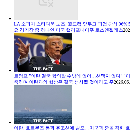
LA 소파이 스타디움 노조, 월드컵 앞두고 파업 찬성 96%
요 경기장 중 하나인 미국 캘리포니아주 로스앤젤레스
202
트럼프 "이란 결국 합의할 수밖에 없어…선택지 없다"
"
축하며 이란과의 협상은 결국 성사될 것이라고 주
2026.06.
이란, 호르무즈 통과 유조선에 발포…미군과 충돌 격화
호