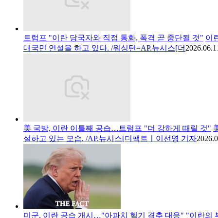
트럼프 "이란 당국자와 직접 통화, 폭격 곧 중단될 것"
이란
대국민 연설을 하고 있다. /워싱턴=AP.뉴시스[더
2026.06.1
美 국방, 이란 이틀째 공습…트럼프 "더 강하게 때릴 것"
설하고 있는 모습. /AP.뉴시스[더팩트ㅣ이선영 기자
2026.0
미군, 이란 공습 개시…"아파치 헬기 격추 대응"
"이란의 