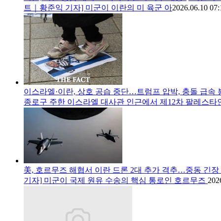
트｜황준익 기자] 미군이 이란의 미 육군 아
2026.06.10 07:
이스라엘·이란, 상호 공습 중단…트럼프 압박, 충돌 급속 
종로구 주한 이스라엘 대사관 인근에서 제12차 팔레스타
美, 호르무즈 해협서 이란 드론 2대 추가 격추…중동 긴장
기자] 미군이 국제 원유 수송의 핵심 통로인 호르무즈
202