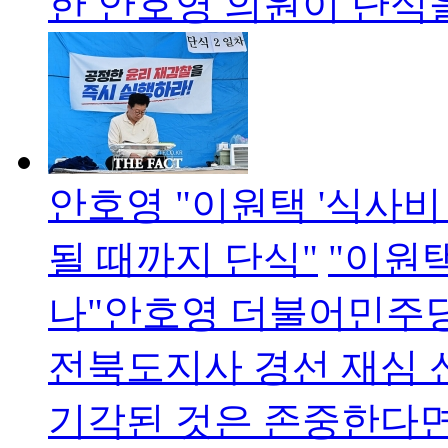
한 안호영 의원이 단
안호영 "이원택 '식사비
될 때까지 단식"
"이원
나"안호영 더불어민주당
전북도지사 경선 재심
기각된 것은 존중한다면