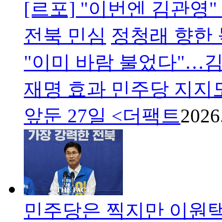
[르포] "이번엔 김관영"
전북 민심
정청래 향한 
"이미 바람 불었다"…김
재명 효과 민주당 지지
앞둔 27일 <더팩트
2026
민주당은 찍지만 이원