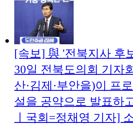
[속보] 與 '전북지사 
30일 전북도의회 기자
산·김제·부안을)이 프로
설을 공약으로 발표하고
ㅣ국회=정채영 기자] 