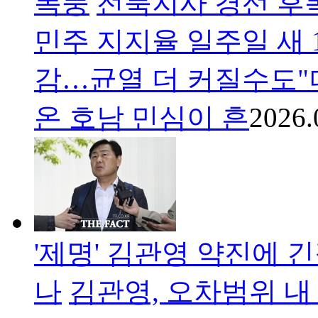
폭풍
전북지사 경선 후폭
민주 지지율 일주일 새 14
감…균열 더 커질수도
온 호남 민심이 흔
2026.
'제명' 김관영 약진에
나
김관영, 오차범위 내 