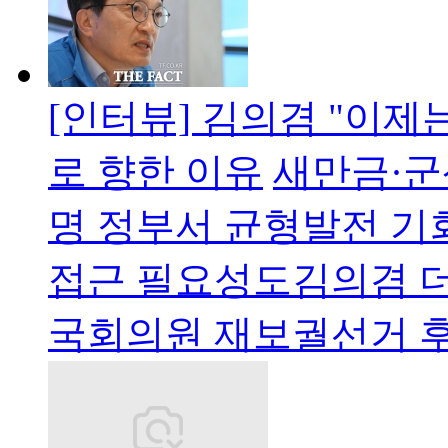
[인터뷰] 김의겸 "이제
로 향한 이유
새만금·군
명 정부서 균형발전 기회
접근 필요성도김의겸 
국회의원 재보궐선거 후