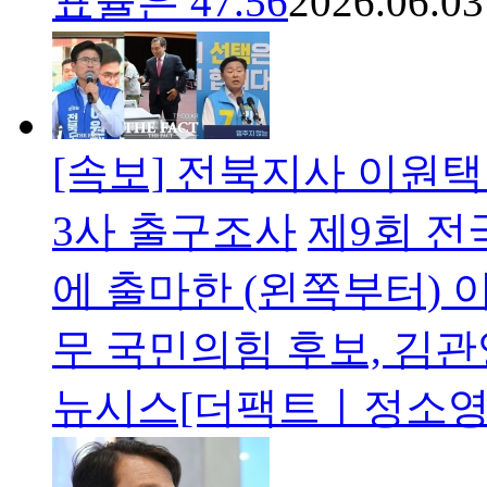
표율은 47.56
2026.06.03
[속보] 전북지사 이원택 4
3사 출구조사
제9회 
에 출마한 (왼쪽부터) 
무 국민의힘 후보, 김관
뉴시스[더팩트ㅣ정소영 