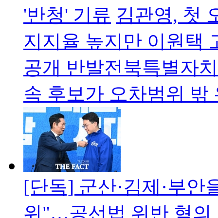
'반청' 기류
김관영, 첫
지지율 높지만 이원택 고
공개 반발전북특별자치
속 후보가 오차범위 밖
[단독] 군산·김제·부안
위"…공선법 위반 혐의