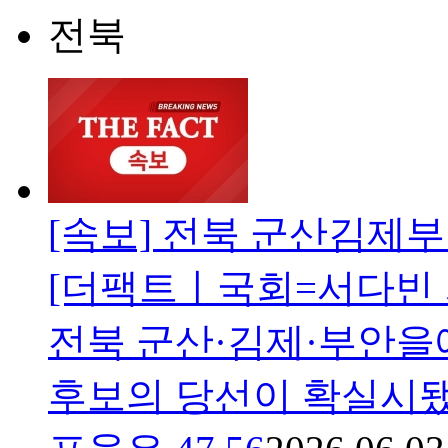
전북
[속보] 전북 군산김제
[더팩트ㅣ국회=서다빈 기
전북 군산·김제·부안을
후보의 당선이 확실시됐다