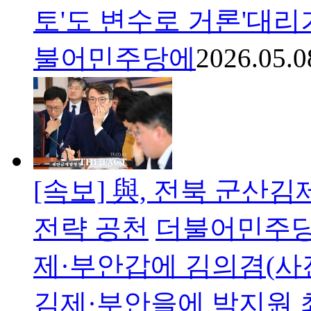
토'도 변수로 거론'대리
불어민주당에
2026.05.0
[속보] 與, 전북 군산
전략 공천
더불어민주당이
제·부안갑에 김의겸(사진
김제·부안을에 박지원