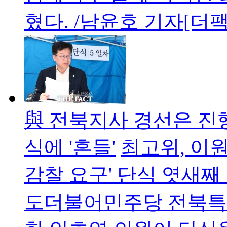
혔다. /남윤호 기자[더
與 전북지사 경선은 진
식에 '흔들'
최고위, 이원
감찰 요구' 단식 엿새
도더불어민주당 전북특