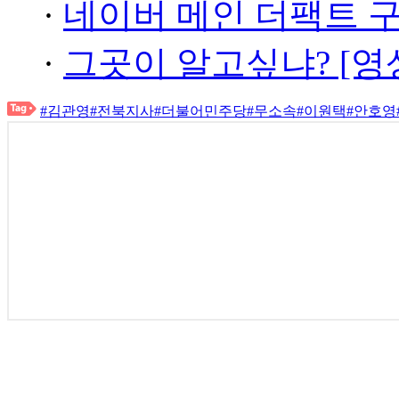
·
네이버 메인 더팩트 
·
그곳이 알고싶냐? [영
#김관영
#전북지사
#더불어민주당
#무소속
#이원택
#안호영