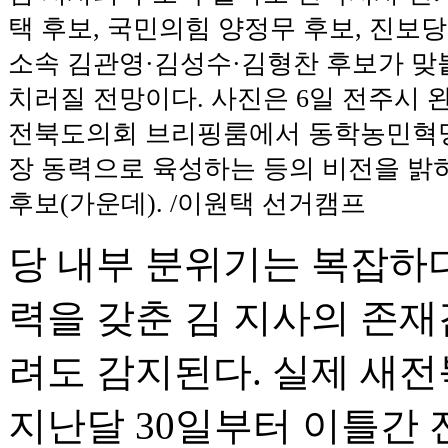
택 후보, 국민의힘 양정무 후보, 진보당
소속 김관영·김성수·김형찬 후보가 
치러질 전망이다. 사진은 6일 전주시 
전북도의회 브리핑룸에서 동학농민혁명
장 동력으로 육성하는 등의 비전을 밝
후보(가운데). /이원택 선거캠프
당 내부 분위기는 복잡하다
력을 갖춘 김 지사의 존재
려도 감지된다. 실제 새
지난달 30일부터 이틀간 전