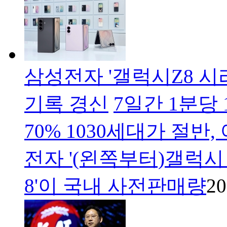
삼성전자 '갤럭시Z8 시
기록 경신
7일간 1분당
70% 1030세대가 절반
전자 '(왼쪽부터)갤럭시
8'이 국내 사전판매량
20