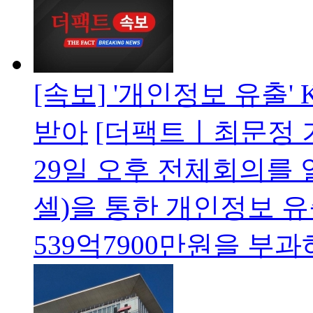
[속보] '개인정보 유출' 
받아
[더팩트ㅣ최문정 
29일 오후 전체회의를 
셀)을 통한 개인정보 유
539억7900만원을 부과