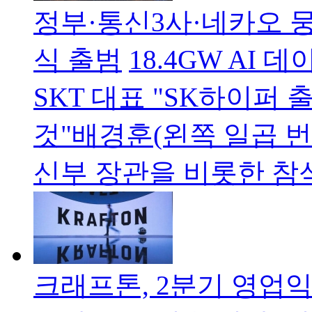
정부·통신3사·네카오 뭉
식 출범
18.4GW AI
SKT 대표 "SK하이퍼
것"배경훈(왼쪽 일곱 
신부 장관을 비롯한 참
크래프톤, 2분기 영업익 