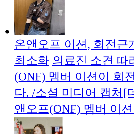
온앤오프 이션, 회전근
최소화
의료진 소견 따
(ONF) 멤버 이션이 
다. /소셜 미디어 캡처
앤오프(ONF) 멤버 이