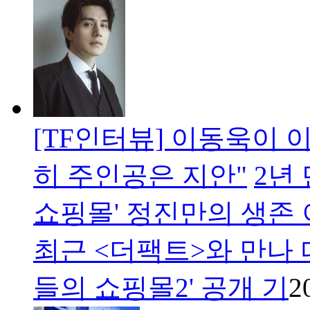
[TF인터뷰] 이동욱이 
히 주인공은 지안"
2년
쇼핑몰' 정진만의 생존
최근 <더팩트>와 만나 
들의 쇼핑몰2' 공개 기
2