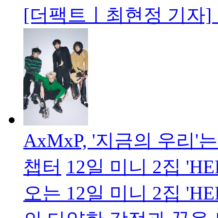
[더팩트ㅣ최현정 기자]
AxMxP, '지금의 우리
챕터
12일 미니 2집 'H
오는 12일 미니 2집 'H