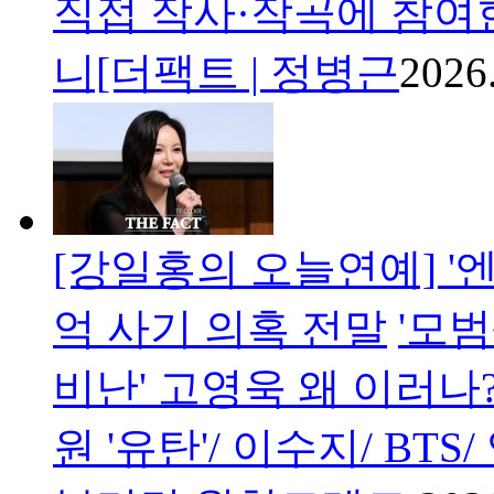
직접 작사·작곡에 참여
니[더팩트 | 정병근
2026
[강일홍의 오늘연예] '엔
억 사기 의혹 전말
'모범
비난' 고영욱 왜 이러나?
원 '유탄'/ 이수지/ B