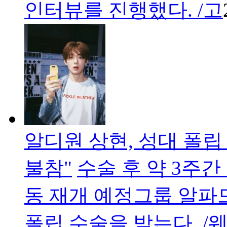
인터뷰를 진행했다. /고
알디원 상현, 성대 폴립
불참"
수술 후 약 3주간
동 재개 예정그룹 알파
폴립 수술을 받는다. 