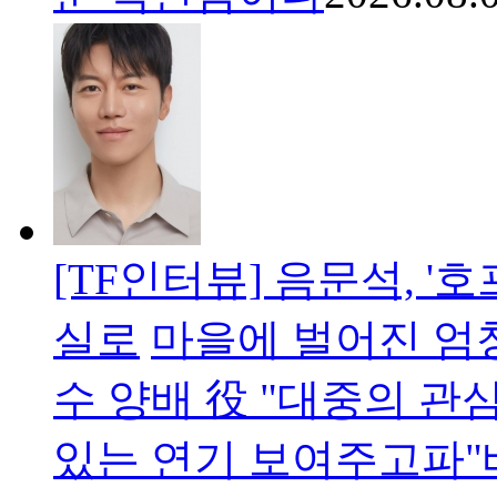
[TF인터뷰] 음문석, '
실로
마을에 벌어진 엄
수 양배 役 "대중의 
있는 연기 보여주고파"배