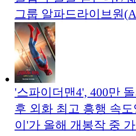
그룹 알파드라이브원(A
'스파이더맨4', 400만
후 외화 최고 흥행 속도
이'가 올해 개봉작 중 