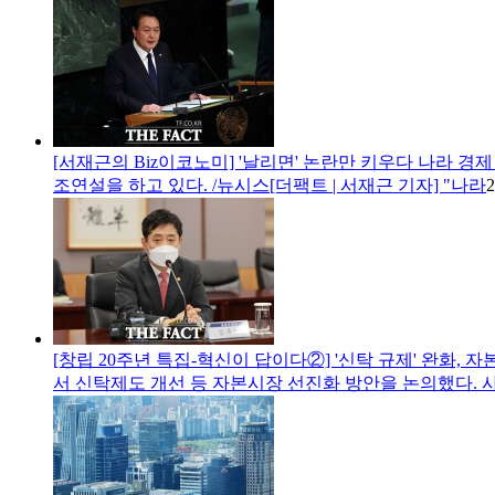
[서재근의 Biz이코노미] '날리면' 논란만 키우다 나라 경
조연설을 하고 있다. /뉴시스[더팩트 | 서재근 기자] "나라
2
[창립 20주년 특집-혁신이 답이다②] '신탁 규제' 완화, 자
서 신탁제도 개선 등 자본시장 선진화 방안을 논의했다.