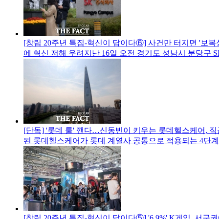
[창립 20주년 특집-혁신이 답이다⑥] 사건만 터지면 '보복성 입
에 혁신 저해 우려지난 16일 오전 경기도 성남시 분당구 S
[단독] '롯데 룰' 깬다…신동빈이 키우는 롯데헬스케어, 직
된 롯데헬스케어가 롯데 계열사 공통으로 적용되는 4단계
[창립 20주년 특집-혁신이 답이다⑤] '6.9%' K게임, 서구