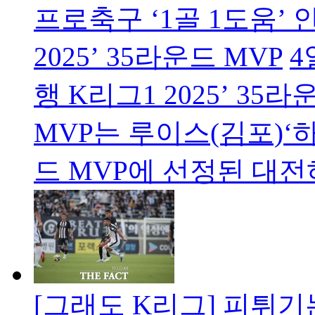
프로축구 ‘1골 1도움’ 
2025’ 35라운드 MVP
4
행 K리그1 2025’ 35
MVP는 루이스(김포)‘하
드 MVP에 선정된 대
[그래도 K리그] 피튀기