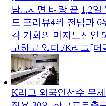
남...지면 벼랑 끝
1,2일
드 프리뷰4위 전남과 6
격 기회의 마지노선인 
고하고 있다./K리그[더
K리그 외국인선수 무제한 
적용
30일 한국프로축구