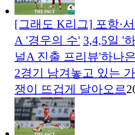
[그래도 K리그] 포항·서
A '경우의 수'
3,4,5일
널A 진출 프리뷰'하나은
2경기 남겨놓고 있는 
쟁이 뜨겁게 달아오르
2