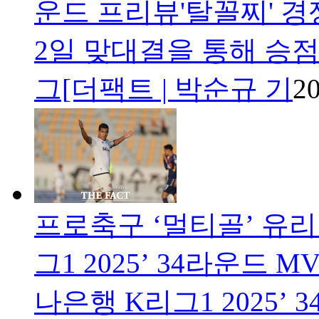
운드 프리뷰'탈꼴찌' 경
2일 맞대결을 통해 승점
그[더팩트 | 박순규 기
20
프로축구 ‘멀티골’ 유리
그1 2025’ 34라운드 MV
나은행 K리그1 2025’