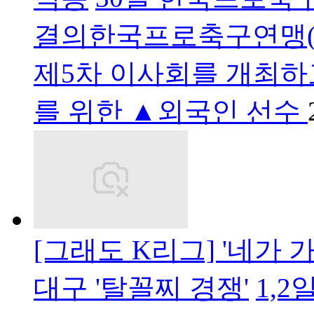
결의한국프로축구연맹(총재
제5차 이사회를 개최하
를 위한 ▲외국인 선수
[그래도 K리그] '네가 가라
대구 '탈꼴찌 경쟁'
1,2