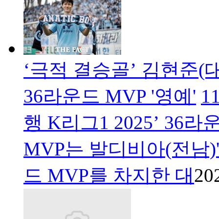
‘극적 결승골’ 김현준(대구
36라운드 MVP '영예'
1
행 K리그1 2025’ 36
MVP는 발디비아(전남)'
드 MVP를 차지한 대
20