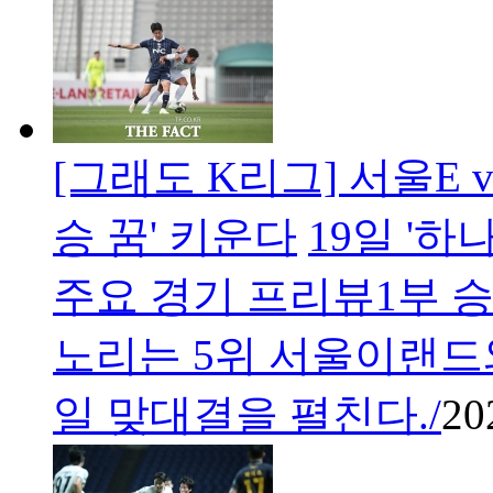
[그래도 K리그] 서울E vs
승 꿈' 키운다
19일 '하
주요 경기 프리뷰1부 
노리는 5위 서울이랜드와
일 맞대결을 펼친다./
20