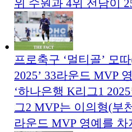
위 수원과 4위 전남이 2
프로축구 ‘멀티골’ 모따(
2025’ 33라운드 MVP 
‘하나은행 K리그1 2025
그2 MVP는 이의형(부천)
라운드 MVP 영예를 