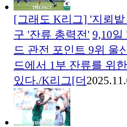
[그래도 K리그] '지뢰밭 
구 '잔류 총력전'
9,10일
드 관전 포인트 9위 울산
드에서 1부 잔류를 위한
있다./K리그[더
2025.11.