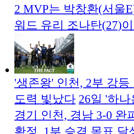
2 MVP는 박창환(서울
워드 유리 조나탄(27)이
'생존왕' 인천, 2부 강등 
도력 빛났다
26일 '하나
경기 인천, 경남 3-0 
확정, 1부 승격 목표 