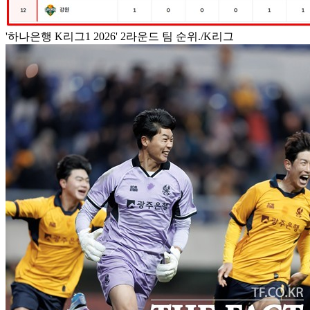
'하나은행 K리그1 2026' 2라운드 팀 순위./K리그