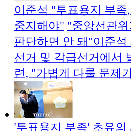
이준석 "투표용지 부족
중지해야"
"중앙선관위
판단하면 안 돼"이준석
선거 및 각급선거에서 
련, "가볍게 다룰 문제
'투표용지 부족' 초유의 