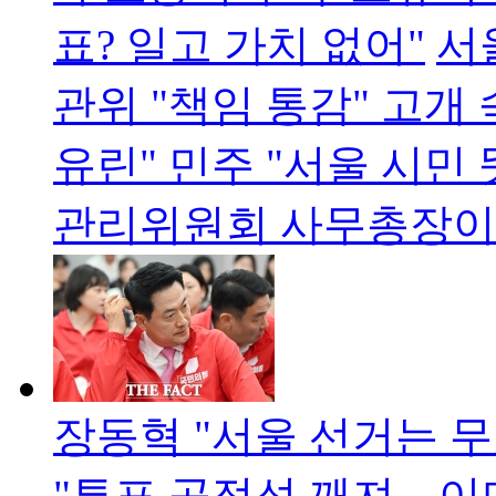
표? 일고 가치 없어"
서
관위 "책임 통감" 고개
유린" 민주 "서울 시민
관리위원회 사무총장이 
장동혁 "서울 선거는 
"투표 공정성 깨져…이