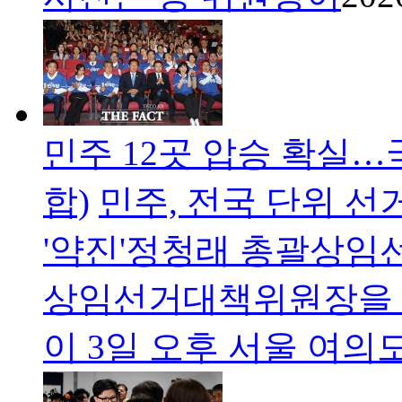
민주 12곳 압승 확실…
합)
민주, 전국 단위 선
'약진'정청래 총괄상
상임선거대책위원장을 
이 3일 오후 서울 여의