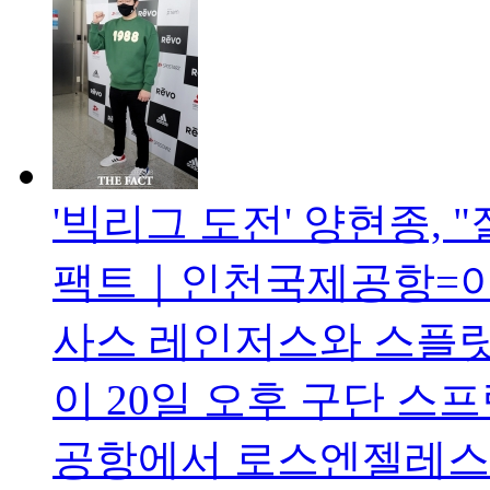
'빅리그 도전' 양현종, 
팩트｜인천국제공항=이선
사스 레인저스와 스플릿
이 20일 오후 구단 스
공항에서 로스엔젤레스