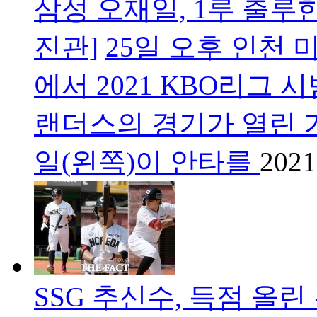
삼성 오재일, 1루 출루한
진관]
25일 오후 인천 
에서 2021 KBO리그 
랜더스의 경기가 열린 가
일(왼쪽)이 안타를
2021
SSG 추신수, 득점 올린