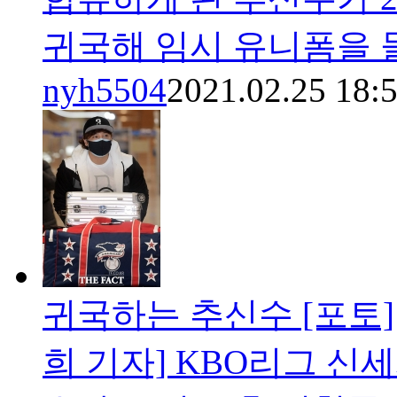
귀국해 임시 유니폼을 
nyh5504
2021.02.25 18:
귀국하는 추신수 [포토]
희 기자] KBO리그 신