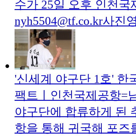
수가 25일 오후 인천국
nyh5504@tf.co.kr
'신세계 야구단 1호' 
팩트ㅣ인천국제공항=남용
야구단에 합류하게 된 
항을 통해 귀국해 포즈를