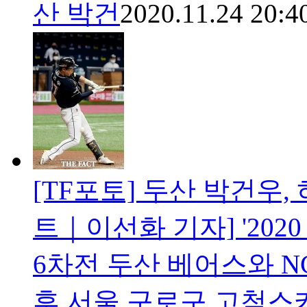
산 박건
2020.11.24 20:4
[TF포토] 두산 박건우
트｜이선화 기자] '202
6차전 두산 베어스와 N
후 서울 구로구 고척스