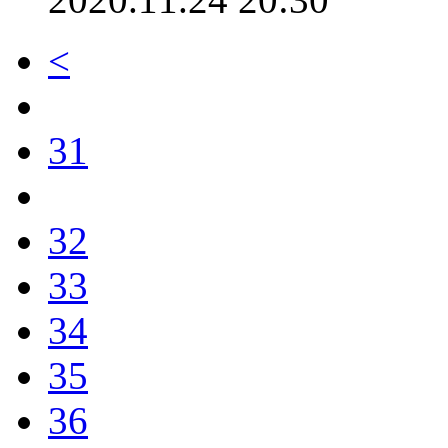
<
31
32
33
34
35
36