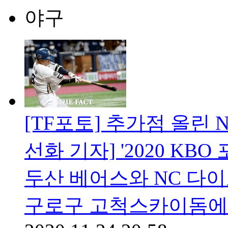
야구
[TF포토] 추가점 올린 
선화 기자] '2020 K
두산 베어스와 NC 다이
구로구 고척스카이돔에서