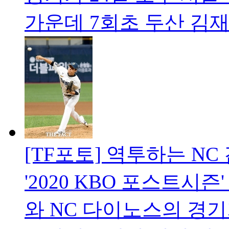
가운데 7회초 두산 김
[TF포토] 역투하는 NC
'2020 KBO 포스트시
와 NC 다이노스의 경기