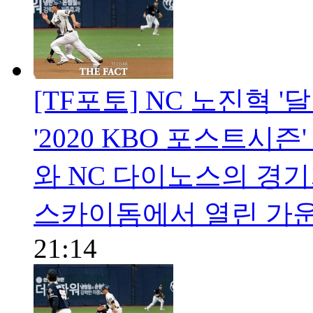
[TF포토] NC 노진혁 '달
'2020 KBO 포스트시
와 NC 다이노스의 경기
스카이돔에서 열린 가운
21:14