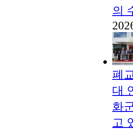
의 
202
폐교
대 
화군
고 