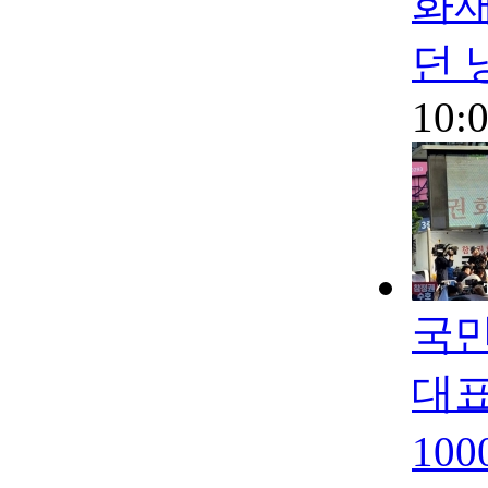
화재
던 
10:
국민
대표
10