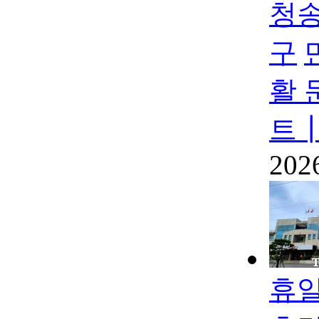
청송
구
활 
트┃
202
휴일