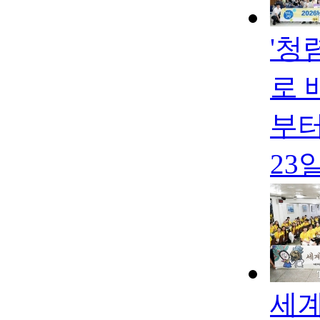
'청
로 
부터
23
세계