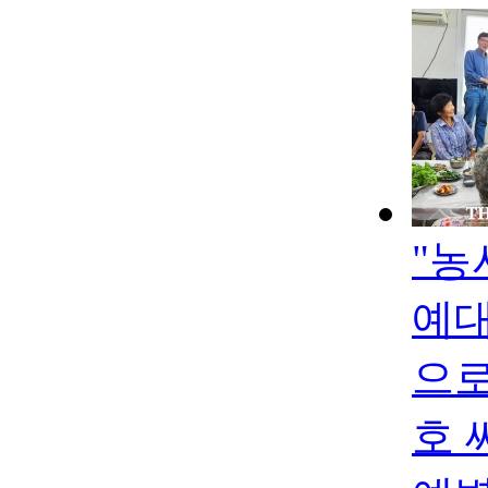
"농
예대
으로
호 