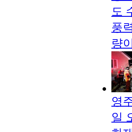
도 
풍력
량
영주
일 