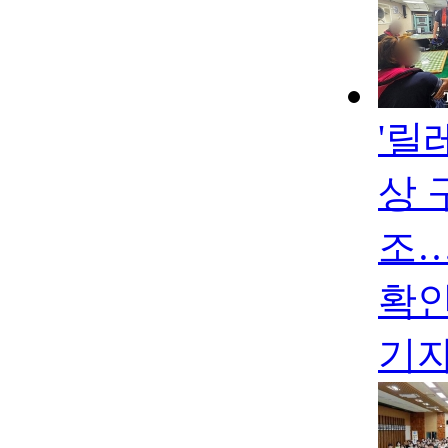
'릴
상 
조…
확인
기자