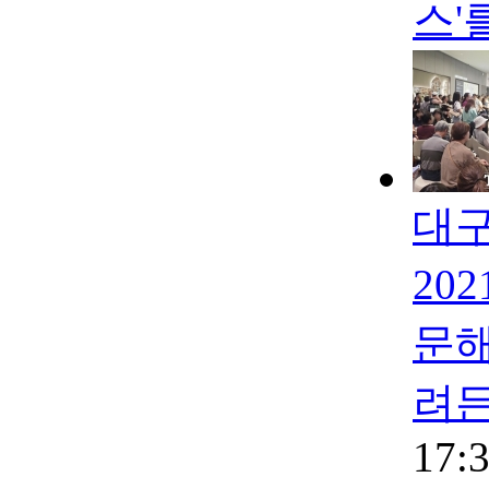
스'
대구
20
문해
려든
17: