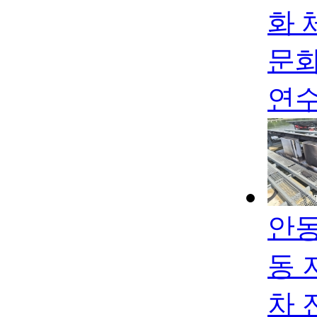
화 
문화
연수
안동
동 
차 