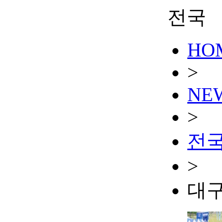
전국
HO
>
NE
>
전
>
대