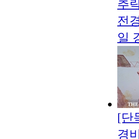
추락
전경
일 
[단
경비