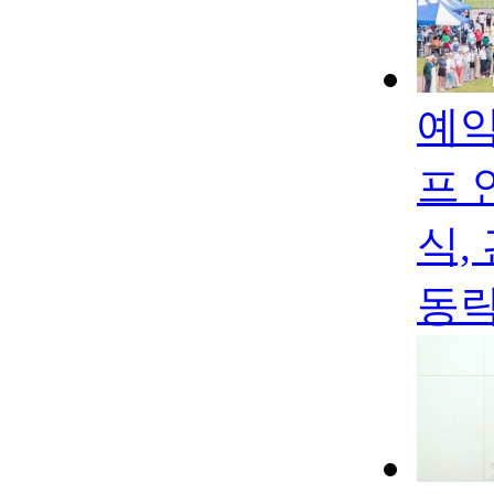
예약
프 
식,
동락