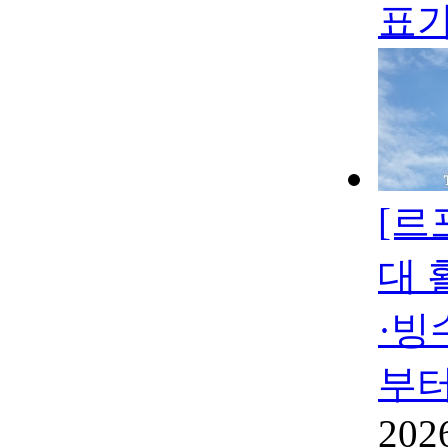
표가
[르
대 
·빙
부터
202