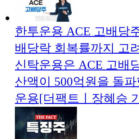
한투운용 ACE 고배당주 
배당락 회복률까지 고려
신탁운용은 ACE 고배당
산액이 500억원을 돌
운용[더팩트ㅣ장혜승 