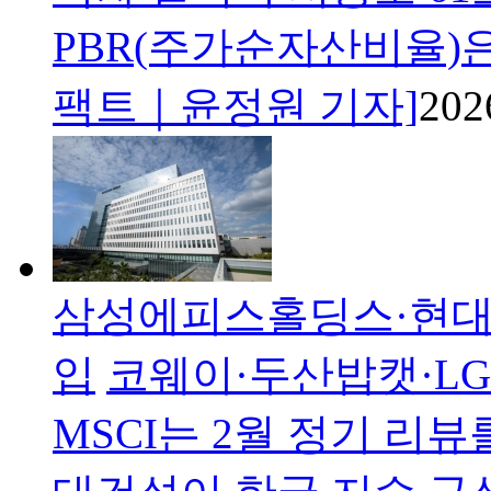
PBR(주가순자산비율)은
팩트｜윤정원 기자]
202
삼성에피스홀딩스·현대건설
입
코웨이·두산밥캣·LG
MSCI는 2월 정기 리