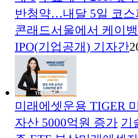
반청약…내달 5일 코스
콘래드서울에서 케이뱅
IPO(기업공개) 기자간
2
미래에셋운용 TIGER 
자산 5000억원 증가
기