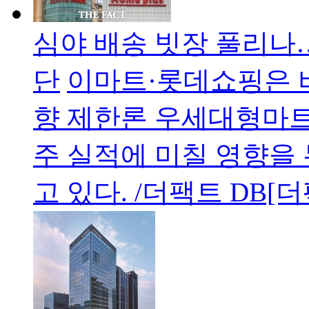
심야 배송 빗장 풀리나
단
이마트·롯데쇼핑은 
향 제한론 우세대형마트
주 실적에 미칠 영향을
고 있다. /더팩트 DB[