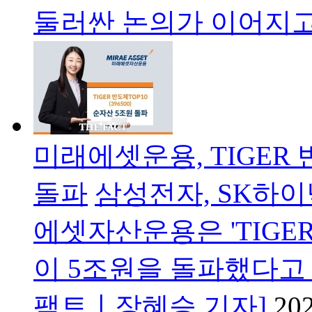
둘러싼 논의가 이어지고 
미래에셋운용, TIGER 
돌파
삼성전자, SK하이
에셋자산운용은 'TIGER
이 5조원을 돌파했다고
팩트ㅣ장혜승 기자]
202