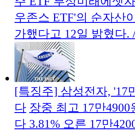
주 ETF 부상미래에셋자
우존스 ETF'의 순자산이
가했다고 12일 밝혔다.
[특징주] 삼성전자, '17
다
장중 최고 17만490
다 3.81% 오른 17만4