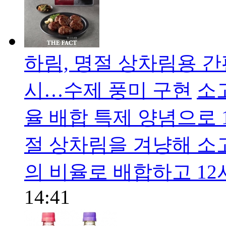
하림, 명절 상차림용 간
시…수제 풍미 구현
소
율 배합 특제 양념으로 
절 상차림을 겨냥해 소
의 비율로 배합하고 12
14:41