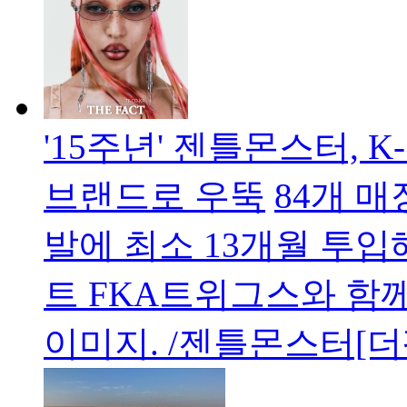
'15주년' 젠틀몬스터,
브랜드로 우뚝
84개 매
발에 최소 13개월 투
트 FKA트위그스와 함께한
이미지. /젠틀몬스터[