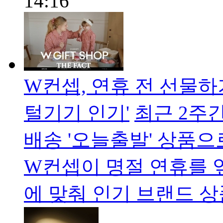
14:16
W컨셉, 연휴 전 선물하
털기기 인기'
최근 2주
배송 '오늘출발' 상품
W컨셉이 명절 연휴를 
에 맞춰 인기 브랜드 