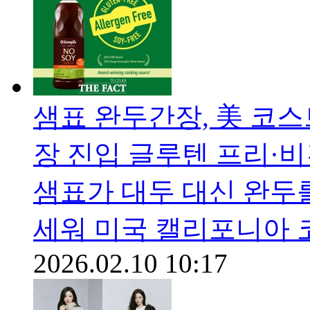
샘표 완두간장, 美 코
장 진입 글루텐 프리·
샘표가 대두 대신 완두를
세워 미국 캘리포니아 
2026.02.10 10:17