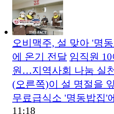
오비맥주, 설 맞아 '
에 온기 전달
​임직원 1
원…지역사회 나눔 실
(오른쪽)이 설 명절을 
무료급식소 '명동밥집'
11:18