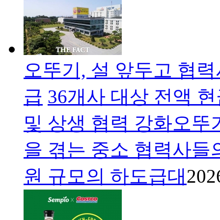
오뚜기, 설 앞두고 협력
급
36개사 대상 전액 
및 상생 협력 강화오뚜
을 겪는 중소 협력사들의
원 규모의 하도급대
202