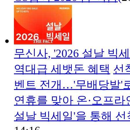
무신사, '2026 설날 
역대급 세뱃돈 혜택
선
벤트 전개…'무배당발'
연휴를 맞아 온·오프라인
설날 빅세일'을 통해 