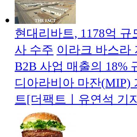
현대리바트, 1178억 
사 수주
이라크 바스라 
B2B 사업 매출의 18
디아라비아 마잔(MIP)
트[더팩트ㅣ유연석 기