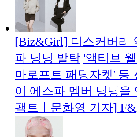
[Biz&Girl] 디스커
파 닝닝 발탁
'액티브 웰
마로프트 패딩자켓' 
이 에스파 멤버 닝닝을 
팩트ㅣ문화영 기자] F&