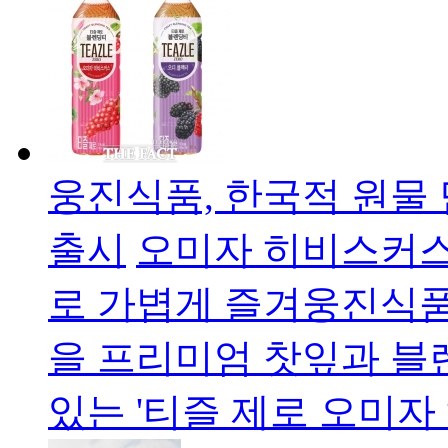
웅진식품, 한국적 원물 
출시
오미자 히비스커스
로 가볍게 즐겨웅진식품
을 프리미엄 찻잎과 블
있는 '티즐 제로 오미자