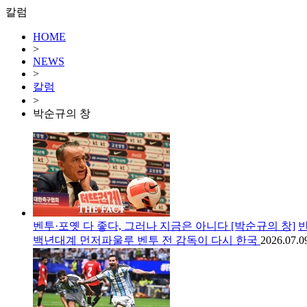
칼럼
HOME
>
NEWS
>
칼럼
>
박순규의 창
벤투·포옛 다 좋다, 그러나 지금은 아니다 [박순규의 창]
반
백년대계 먼저파울루 벤투 전 감독이 다시 한국
2026.07.0