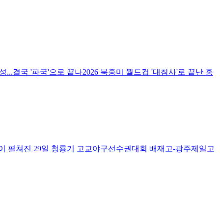
..결국 '파국'으로 끝나2026 북중미 월드컵 '대참사'로 끝난 홍
원이 펼쳐진 29일 청룡기 고교야구선수권대회 배재고-광주제일고