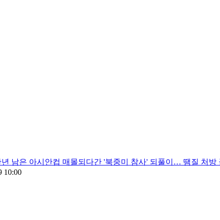
년 남은 아시안컵 매몰되다간 '북중미 참사' 되풀이… 땜질 처방 
9 10:00