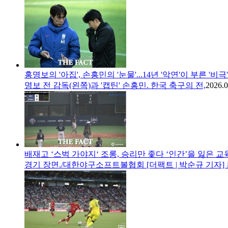
홍명보의 '아집', 손흥민의 '눈물'...14년 '악연'이 부른 '비극
명보 전 감독(왼쪽)과 '캡틴' 손흥민. 한국 축구의 전,
2026.0
배재고 ‘스벅 가야지‘ 조롱, 승리만 좇다 ‘인간’을 잃은 교
경기 장면./대한야구소프트볼협회 [더팩트 | 박순규 기자]