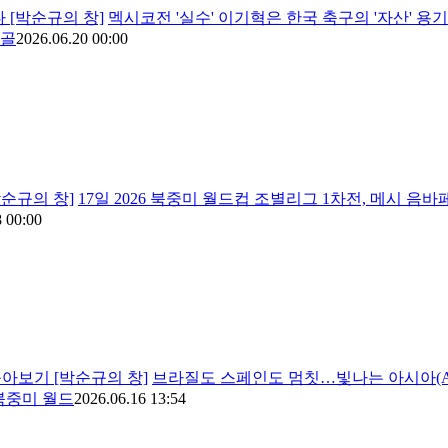
 [박순규의 창]
멕시코전 '실수' 이기혁은 한국 축구의 '자산' 
 골
2026.06.20 00:00
박순규의 창]
17일 2026 북중미 월드컵 조별리그 1차전, 메시 음바페
 00:00
톺아보기 [박순규의 창]
브라질도 스페인도 멈칫…빛나는 아시아(AFC
 북중미 월드
2026.06.16 13:54