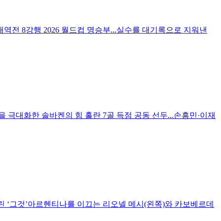
 대역전 8강행 2026 월드컵 명승부...실수를 대기록으로 지워낸
 극대화한 솔바켄의 힘 홀란 7골 득점 공동 선두...손흥민·이재
 ‘그것’아르헨티나를 이끄는 리오넬 메시(왼쪽)와 카보베르데