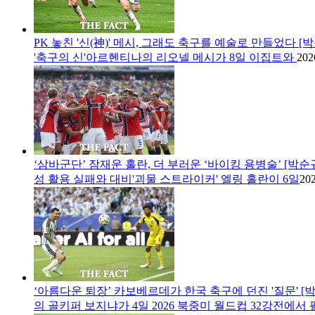
PK 놓친 '신(神)' 메시, 그래도 축구를 예술로 만들었다 [
'축구의 신'아르헨티나의 리오넬 메시가 8일 이집트와
202
‘삼바군단’ 잠재운 홀란, 더 부러운 ‘바이킹 용병술’ [박순
성 활용 실패와 대비'괴물 스트라이커' 엘링 홀란이 6일
202
‘아름다운 퇴장’ 카보베르데가 한국 축구에 던진 '질문' [
의 골키퍼 보지냐가 4일 2026 북중미 월드컵 32강전에서 