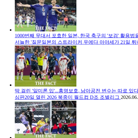
1000번째 무대서 포효한 일본, 한국 축구의 '보검' 활용법
서늘한 '질문일본의 스트라이커 우에다 아야세가 21일 튀
딱 걸린 '알미론 입'...홍명보호, 남아공전 변수는 따로 있다
심판20일 열린 2026 북중미 월드컵 D조 조별리그
2026.06.