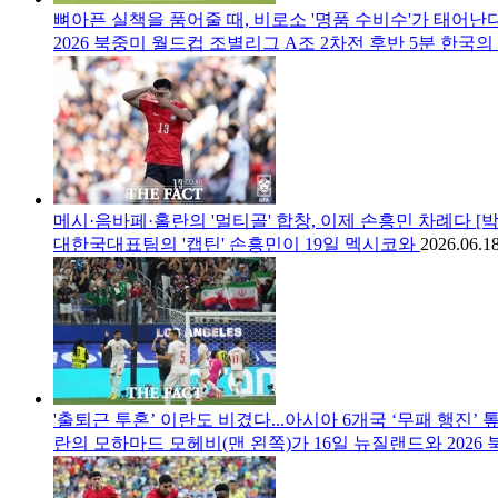
뼈아픈 실책을 품어줄 때, 비로소 '명품 수비수'가 태어난다
2026 북중미 월드컵 조별리그 A조 2차전 후반 5분 한국의
메시·음바페·홀란의 '멀티골' 합창, 이제 손흥민 차례다 [
대한국대표팀의 '캡틴' 손흥민이 19일 멕시코와
2026.06.18
'출퇴근 투혼’ 이란도 비겼다...아시아 6개국 ‘무패 행진’ 
란의 모하마드 모헤비(맨 왼쪽)가 16일 뉴질랜드와 2026