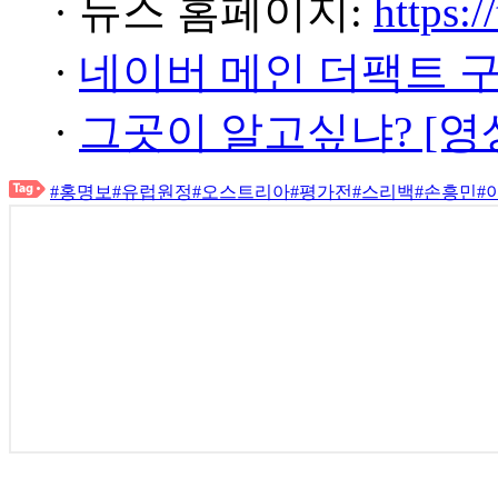
· 뉴스 홈페이지:
https:/
·
네이버 메인 더팩트 
·
그곳이 알고싶냐? [영
#홍명보
#유럽원정
#오스트리아
#평가전
#스리백
#손흥민
#