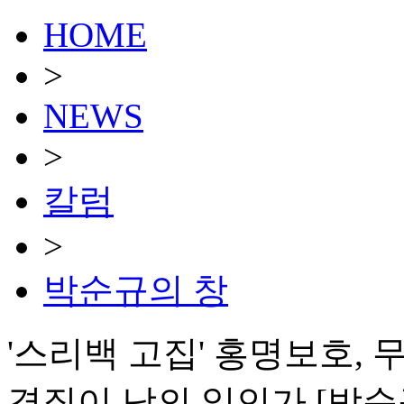
HOME
>
NEWS
>
칼럼
>
박순규의 창
'스리백 고집' 홍명보호, 무
경질이 남의 일인가 [박순