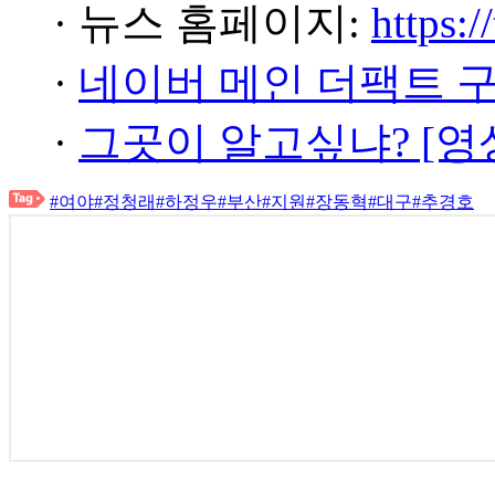
· 뉴스 홈페이지:
https:/
·
네이버 메인 더팩트 
·
그곳이 알고싶냐? [영
#여야
#정청래
#하정우
#부산
#지원
#장동혁
#대구
#추경호