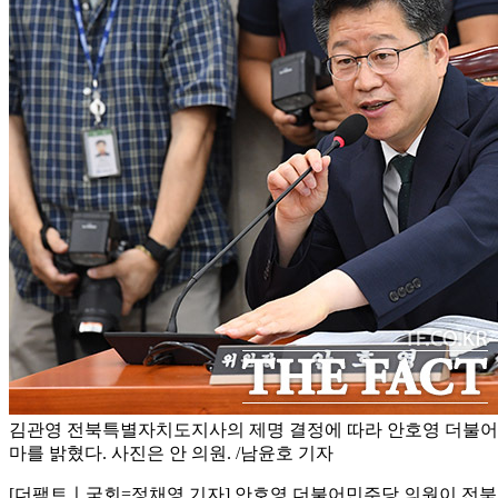
김관영 전북특별자치도지사의 제명 결정에 따라 안호영 더불어
마를 밝혔다. 사진은 안 의원. /남윤호 기자
[더팩트ㅣ국회=정채영 기자] 안호영 더불어민주당 의원이 전