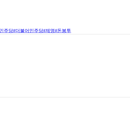
#민주당
#더불어민주당
#제명
#돈봉투