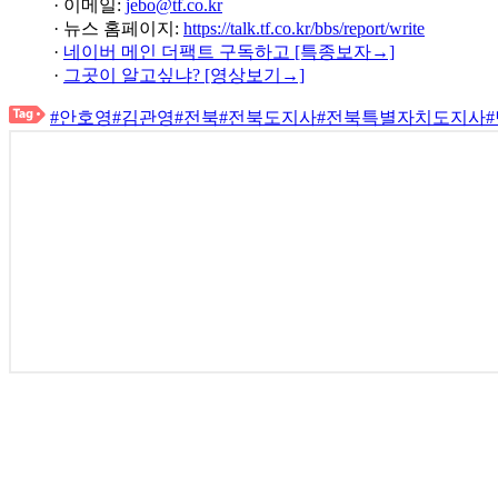
· 이메일:
jebo@tf.co.kr
· 뉴스 홈페이지:
https://talk.tf.co.kr/bbs/report/write
·
네이버 메인 더팩트 구독하고 [특종보자→]
·
그곳이 알고싶냐? [영상보기→]
#안호영
#김관영
#전북
#전북도지사
#전북특별자치도지사