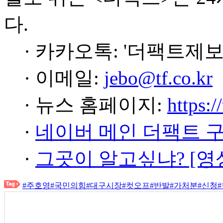
다.
· 카카오톡: '더팩트제보
· 이메일:
jebo@tf.co.kr
· 뉴스 홈페이지:
https:/
·
네이버 메인 더팩트 
·
그곳이 알고싶냐? [영
#주호영
#국민의힘
#대구시장
#컷오프
#반발
#가처분
#신청