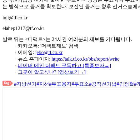
는 방식으로 증거를 확보한다. 보전된 증거는 향후 선거소송에서
inji@tf.co.kr
elahep1217@tf.co.kr
발로 뛰는 <더팩트>는 24시간 여러분의 제보를 기다립니다.
· 카카오톡: '더팩트제보' 검색
· 이메일:
jebo@tf.co.kr
· 뉴스 홈페이지:
https://talk.tf.co.kr/bbs/report/write
·
네이버 메인 더팩트 구독하고 [특종보자→]
·
그곳이 알고싶냐? [영상보기→]
#지방선거
#지선
#투표용지
#투표소
#공직선거법
#김정철
#