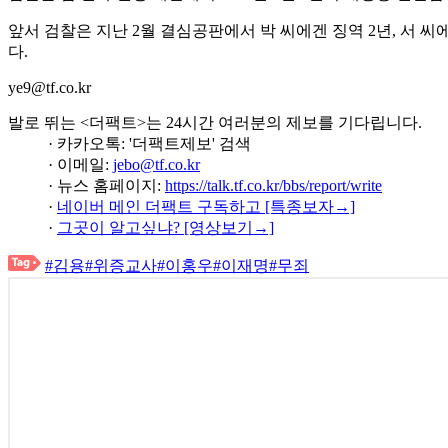
앞서 검찰은 지난 2월 결심공판에서 박 씨에겐 징역 2년, 서 
다.
ye9@tf.co.kr
발로 뛰는 <더팩트>는 24시간 여러분의 제보를 기다립니다.
· 카카오톡: '더팩트제보' 검색
· 이메일:
jebo@tf.co.kr
· 뉴스 홈페이지:
https://talk.tf.co.kr/bbs/report/write
·
네이버 메인 더팩트 구독하고 [특종보자→]
·
그곳이 알고싶냐? [영상보기→]
#김용
#위증교사
#이홍우
#이재명
#무죄