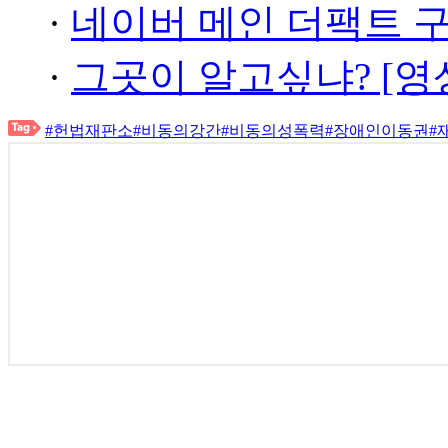
·
네이버 메인 더팩트 
·
그곳이 알고싶냐? [영
#헌법재판소
#비동의강간
#비동의성폭력
#장애인이동권
#