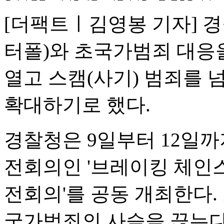
[더팩트ㅣ김영봉 기자] 
터폴)와 초국가범죄 대응
열고 스캠(사기) 범죄를 
확대하기로 했다.
경찰청은 9일부터 12일까
전회의인 '브레이킹 체인스
전회의'를 공동 개최한다.
국가범죄의 사슬을 끊는다