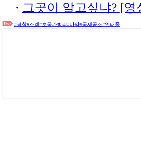
·
그곳이 알고싶냐? [영
#경찰
#스캠
#초국가범죄
#마약
#국제공조
#인터폴