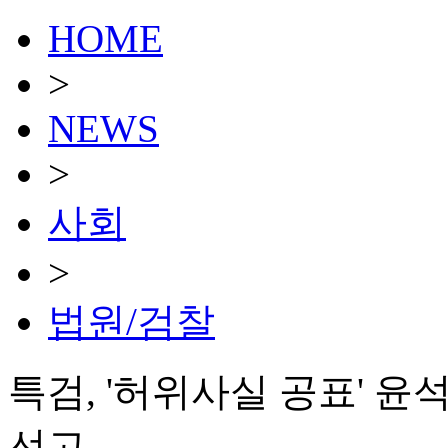
HOME
>
NEWS
>
사회
>
법원/검찰
특검, '허위사실 공표' 윤
선고