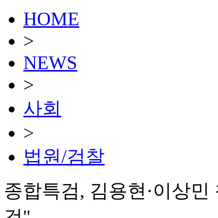
HOME
>
NEWS
>
사회
>
법원/검찰
종합특검, 김용현·이상민 
것"