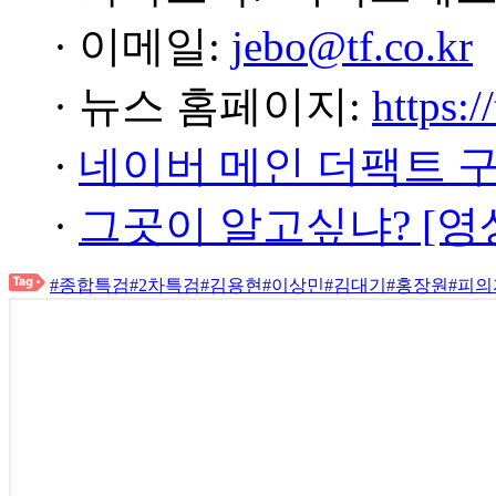
· 이메일:
jebo@tf.co.kr
· 뉴스 홈페이지:
https:/
·
네이버 메인 더팩트 
·
그곳이 알고싶냐? [영
#종합특검
#2차특검
#김용현
#이상민
#김대기
#홍장원
#피