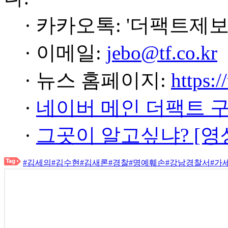
· 카카오톡: '더팩트제보
· 이메일:
jebo@tf.co.kr
· 뉴스 홈페이지:
https:/
·
네이버 메인 더팩트 
·
그곳이 알고싶냐? [영
#김세의
#김수현
#김새론
#경찰
#명예훼손
#강남경찰서
#가