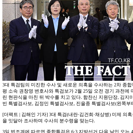
3대 특검팀의 미진한 수사 및 새로운 의혹을 수사하는 2차 종
평 소속 권창영 변호사와 특검보가 2월 25일 오전 경기 과천에
린 현판식을 마친 뒤 박수를 치고 있다. 함찬신 지원단장, 김지미
빈 특별검사보, 김정민 특별검사보, 진을종 특별검사보(왼쪽부터
[더팩트 | 김해인 기자] 3대 특검(내란·김건희·채상병) 미제 
을 잇달아 조사하며 수사의 분수령을 맞는다.
3일 법조계에 따르면 종합특검은 6·3 지방선거 다음 날인 오는