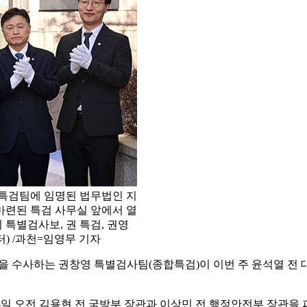
합특검팀에 임명된 법무법인 지
 마련된 특검 사무실 앞에서 열
 특별검사보, 권 특검, 권영
) /과천=임영무 기자
의혹을 수사하는 권창영 특별검사팀(종합특검)이 이번 주 윤석열 전
 4일 오전 김용현 전 국방부 장관과 이상민 전 행정안전부 장관을