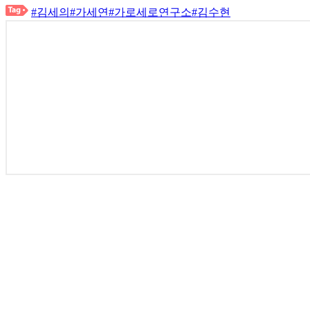
#김세의
#가세연
#가로세로연구소
#김수현