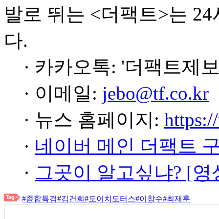
발로 뛰는 <더팩트>는 2
다.
· 카카오톡: '더팩트제보
· 이메일:
jebo@tf.co.kr
· 뉴스 홈페이지:
https:/
·
네이버 메인 더팩트 
·
그곳이 알고싶냐? [영
#종합특검
#김건희
#도이치모터스
#이창수
#최재훈